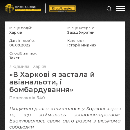
Місце подій:
Місце інтерв'ю:
Харків
Захід України
Дата інтерв'ю:
Категорія:
06.09.2022
Історії мирних
Спосіб запису:
Текст
Людмила | Харків
«В Харкові я застала й
авіанальоти, і
бомбардування»
Переглядів 340
Людмила довго залишалась у Харкові через
те, що займалась зооволонтерством.
Евакуювалась своїм авто разом з вісьмома
собаками