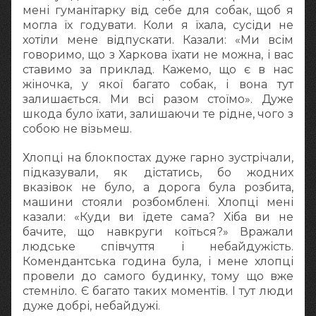
мені гуманітарку від себе для собак, щоб я
могла їх годувати. Коли я їхала, сусіди не
хотіли мене відпускати. Казали: «Ми всім
говоримо, що з Харкова їхати не можна, і вас
ставимо за приклад. Кажемо, що є в нас
жіночка, у якої багато собак, і вона тут
залишається. Ми всі разом стоїмо». Дуже
шкода було їхати, залишаючи те рідне, чого з
собою не візьмеш.
Хлопці на блокпостах дуже гарно зустрічали,
підказували, як дістатись, бо жодних
вказівок не було, а дорога була розбита,
машини стояли розбомблені. Хлопці мені
казали: «Куди ви їдете сама? Хіба ви не
бачите, що навкруги коїться?» Вражали
людське співчуття і небайдужість.
Комендантська година була, і мене хлопці
провели до самого будинку, тому що вже
стемніло. Є багато таких моментів. І тут люди
дуже добрі, небайдужі.