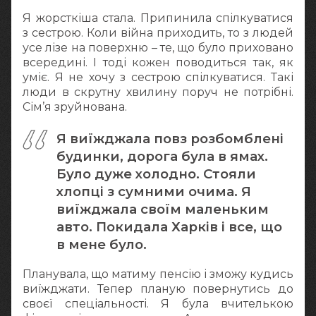
Я жорсткіша стала. Припинила спілкуватися
з сестрою. Коли війна приходить, то з людей
усе лізе на поверхню – те, що було приховано
всередині. І тоді кожен поводиться так, як
уміє. Я не хочу з сестрою спілкуватися. Такі
люди в скрутну хвилину поруч не потрібні.
Сім’я зруйнована.
Я виїжджала повз розбомблені
будинки, дорога була в ямах.
Було дуже холодно. Стояли
хлопці з сумними очима. Я
виїжджала своїм маленьким
авто. Покидала Харків і все, що
в мене було.
Планувала, що матиму пенсію і зможу кудись
виїжджати. Тепер планую повернутись до
своєї спеціальності. Я була вчителькою