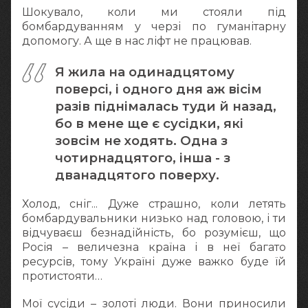
Шокувало, коли ми стояли під
бомбардуванням у черзі по гуманітарну
допомогу. А ще в нас ліфт не працював.
Я жила на одинадцятому
поверсі, і одного дня аж вісім
разів піднімалась туди й назад,
бо в мене ще є сусідки, які
зовсім не ходять. Одна з
чотирнадцятого, інша - з
дванадцятого поверху.
Холод, сніг... Дуже страшно, коли летять
бомбардувальники низько над головою, і ти
відчуваєш безнадійність, бо розумієш, що
Росія – величезна країна і в неї багато
ресурсів, тому Україні дуже важко буде їй
протистояти…
Мої сусіди – золоті люди. Вони приносили