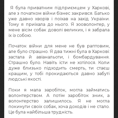
Я була приватним підприємцем у Харкові,
але з початком війни бізнес закрився. Батько
уже давно хворів і поїхав на захід України.
Тому я приїхала до нього. Я зооволонтер, у
мене вісім собак доволі великих, і я забрала
їх із собою.
Початок війни для мене не був раптовим,
але було страшно. Я два тижні була в Харкові:
застала й авіанальоти, і бомбардування.
Страшно було. Навіть їсти не хотілося. Коли
дуже близько підходить смерть, ти стаєш
кращим, у тобі прокидаються давно забуті
людські якості.
Поки я мала заробіток, могла займатись
волонтерством. А потім заробіток зник, а
волонтерство залишилось. Я не могла
покинути своїх собак, хоча доходів і не стало.
Це була найбільша трудність.