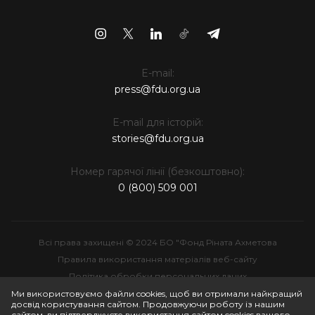
E-mail:
press@fdu.org.ua
E-mail для історій:
stories@fdu.org.ua
Номер гарячої лінії (безкоштовно):
0 (800) 509 001
Всі права захищені © 2024 БО "Фонд Ріната Ахметова
Правила використання матеріалів веб-сайту
Політика обробки персональних даних
Інтелектуальна власність
Ми використовуємо файли cookies, щоб ви отримали найкращий
досвід користування сайтом. Продовжуючи роботу із нашим
сайтом, ви підтверджуєте використання сайтом cookies вашого