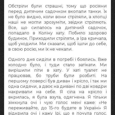
Обстріли були страшні, тому що росіяни
перед дитячим садочком вкопали танки. Їх
не було видно, коли вони стріляли, а хлопці
наші не могли зрозуміти, звідки стріляють.
Все, що сипалось на дитячий садочок,
попадало в Коліну хату. Побило здорово
будинок. Приходили стріляти, а Іра кричала,
щоб уходили. Ми сказали, щоб ішли до себе,
в свою росію, ми їх не чекали.
Одного дня сиділи в погребі і боялись. Вже
холодно було, і туди стало затікати. Ми
вирішили піти в хату. У хаті туалет не
працював, бо труби були розбиті. На
першому поверсі був диван і крісло, і так ми
одна сидячи, а двоє на дивані по дві ковдри
накривали на себе. Я сіла на крісло і
вкрилась, я була взута, одягнена. Я тільки
зімкнула очі і чую голос мені каже: «Не
переживайте, до 15-го будете в Україні» Я
відкрила очі і кажу Ірі, що я почула голос.