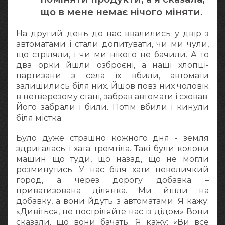
що в мене немає нічого міняти.
На другий день до нас ввалились у двір з
автоматами і стали допитувати, чи ми чули,
що стріляли, і чи ми нікого не бачили. А то
два орки йшли озброєні, а наші хлопці-
партизани з села їх вбили, автомати
залишились біля них. Йшов повз них чоловік
в нетверезому стані, забрав автомати і сховав.
Його забрали і били. Потім вбили і кинули
біля містка.
Було дуже страшно кожного дня - земля
здригалась і хата тремтіла. Такі були колони
машин що туди, що назад, що не могли
розминутись. У нас біля хати невеличкий
город, а через дорогу добавка –
приватизована ділянка. Ми йшли на
добавку, а вони йдуть з автоматами. Я кажу:
«Дивіться, не постріляйте нас із дідом» Вони
сказали, що вони бачать. Я кажу: «Ви все