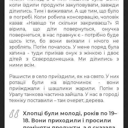
коли їздили продукти закуповувати, завжди
ділились. Тим і виживали. А ще тим, що було
в погребі. Коли робила консервацію, чоловік
казав: «Навіщо ти скільки закриваєш?» Я
вірила, що діти повернуться, онучка
повернеться, в нас правнук є - потрібно буде
щось їсти, бо вони виїхали і нічого не
зроблять. Потім почалось. У мене поряд була
хатина - туди приїхав онук з жінкою і двоє
дітей з Сєвєродонецька. Ми ділились з
ними всім.
Рашисти в село приїздили, як на свято. У них
ротації були на відпочинок - вони
приїжджали і шашлики жарили. Потім з
Уралу танкова частина зайшла. У нас в городі
техніку поставили – там очерет, дерева.
Хлопці були молоді, років по 19–
18. Вони приходили і просили
поміняти продукти, а я сказала,