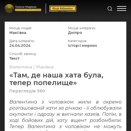
Місце подій:
Місце інтерв'ю:
Макіївка
Дніпро
Дата інтерв'ю:
Категорія:
24.04.2024
Історії мирних
Спосіб запису:
Текст
Валентина | Макіївка
«Там, де наша хата була,
тепер попелище»
Переглядів 360
Валентина з чоловіком жили в окремо
розташованій хати за річкою - її облюбували
окупанти і одразу ж вигнали хазяїв. Потім, в
ході бойових дій, хату вщент розбомбили.
Тепер Валентина з чоловіком не можуть