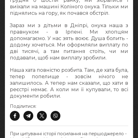
грудня о шостій ранку, ми зібрались і
виїхали на машині Коліного онука. Тільки ми
піднялись на гору, як почався обстріл.
Зараз ми з дітьми в Дніпрі, онука наша з
правнуком - в Ірпені. Ми хлопцям
допомагаємо. У нас зять воює. Душа болить -
додому хочеться. Ми оформляли виплату по
дві тисячі, а там питання стоїть, чи ми
подавали, щоб нам виплату зробили.
Наша хата повністю розбита. Там, де хата була,
тепер попелище - зовсім нічого не
залишилось. А тепер нам сказали, що хати в
реєстрі немає. А коли ми її купували, то всі
документи робили.
Поділитися:
При цитуванні історії посилання на першоджерело -