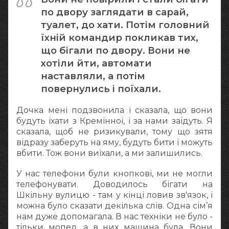
по двору заглядати в сарай,
туалет, до хати. Потім головний
їхній командир покликав тих,
що бігали по двору. Вони не
хотіли йти, автомати
наставляли, а потім
повернулись і поїхали.
Дочка мені подзвонила і сказала, що вони
будуть їхати з Кремінної, і за нами заїдуть. Я
сказала, щоб не ризикували, тому що зятя
відразу заберуть на яму, будуть бити і можуть
вбити. Тож вони виїхали, а ми залишились.
У нас телефони були кнопкові, ми не могли
телефонувати. Доводилось бігати на
Шкільну вулицю - там у кінці ловив зв'язок, і
можна було сказати декілька слів. Одна сім’я
нам дуже допомагала. В нас техніки не було -
тільки мопед, а в них машина була. Вони