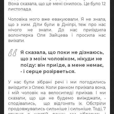
Вона сказала, що це мені снилось. Це було 12
листопада.
Чоловіка мого вже евакуювали. Я не знала,
що з ним. Діти були в Дніпрі, теж про нас
нічого не знали. До нас приїздила
волонтерка Оля Зайцева і просила нас
виїхати.
Я сказала, що поки не дізнаюсь,
що з моїм чоловіком, нікуди не
поїду: він приїде, а мене немає,
- і серце розірветься.
У нас були зібрані речі і ми погодились
виїздити з Олею. Коли ранком приїхала вона,
і мій чоловік на велосипеді приїхав. І ми
сказали, що ще не будемо виїжджати, -
сподівались, що відгонять їх. Обстріли
продовжувались сильніше і сильніше. Тоді, 7