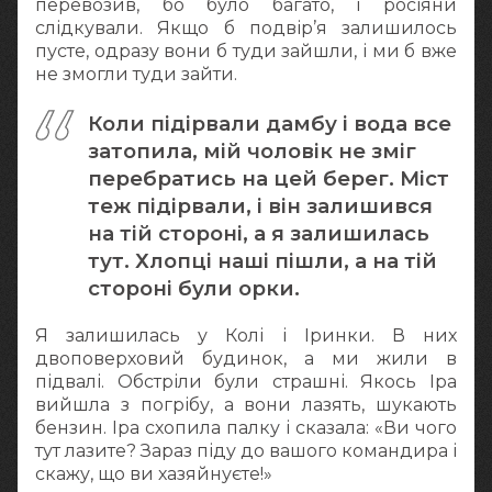
перевозив, бо було багато, і росіяни
слідкували. Якщо б подвір’я залишилось
пусте, одразу вони б туди зайшли, і ми б вже
не змогли туди зайти.
Коли підірвали дамбу і вода все
затопила, мій чоловік не зміг
перебратись на цей берег. Міст
теж підірвали, і він залишився
на тій стороні, а я залишилась
тут. Хлопці наші пішли, а на тій
стороні були орки.
Я залишилась у Колі і Іринки. В них
двоповерховий будинок, а ми жили в
підвалі. Обстріли були страшні. Якось Іра
вийшла з погрібу, а вони лазять, шукають
бензин. Іра схопила палку і сказала: «Ви чого
тут лазите? Зараз піду до вашого командира і
скажу, що ви хазяйнуєте!»