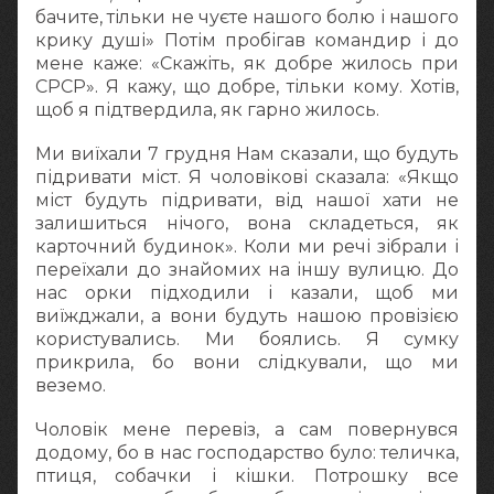
бачите, тільки не чуєте нашого болю і нашого
крику душі» Потім пробігав командир і до
мене каже: «Скажіть, як добре жилось при
СРСР». Я кажу, що добре, тільки кому. Хотів,
щоб я підтвердила, як гарно жилось.
Ми виїхали 7 грудня Нам сказали, що будуть
підривати міст. Я чоловікові сказала: «Якщо
міст будуть підривати, від нашої хати не
залишиться нічого, вона складеться, як
карточний будинок». Коли ми речі зібрали і
переїхали до знайомих на іншу вулицю. До
нас орки підходили і казали, щоб ми
виїжджали, а вони будуть нашою провізією
користувались. Ми боялись. Я сумку
прикрила, бо вони слідкували, що ми
веземо.
Чоловік мене перевіз, а сам повернувся
додому, бо в нас господарство було: теличка,
птиця, собачки і кішки. Потрошку все