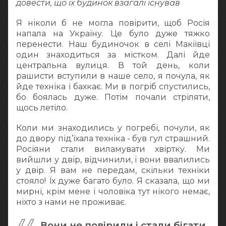
довести, що їх будинок взагалі існував
Я ніколи б не могла повірити, щоб Росія
напала на Україну. Це було дуже тяжко
перенести. Наш будиночок в селі Макіївці
один знаходиться за містком. Далі йде
центральна вулиця. В той день, коли
рашисти вступили в наше село, я почула, як
йде техніка і бахкає. Ми в погріб спустились,
бо боялась дуже. Потім почали стріляти,
щось летіло.
Коли ми знаходились у погребі, почули, як
до двору під’їхала техніка - був гул страшний.
Росіяни стали виламувати хвіртку. Ми
вийшли у двір, відчинили, і вони ввалились
у двір. Я вам не передам, скільки техніки
стояло! Їх дуже багато було. Я сказала, що ми
мирні, крім мене і чоловіка тут нікого немає,
ніхто з нами не проживає.
Вони не повірили і стали бігати