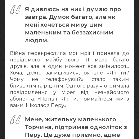
Я дивлюсь на них і думаю про
завтра. Думок багато, але як
мені хочеться миру цим
маленьким та беззахисним
людям.
Війна перекреслила мої мрії і привела до
невідомого майбутнього. Я мала багато
друзів, але в один момент все змінилося...
Хоча, дехто залишивися, рятівне «Як ти?
Чому не телефонуєш?» стало таким
близьким та рідним. Одного разу я отримала
повідомлення у Vіber від незнайомого
абонента. «Привіт. Як ти. Тримайтеся, ми з
вами. Ніколас з Перу».
Мене, жительку маленького
Торчина, підтримав одноліток з
Перу. Це дуже приємно, адже