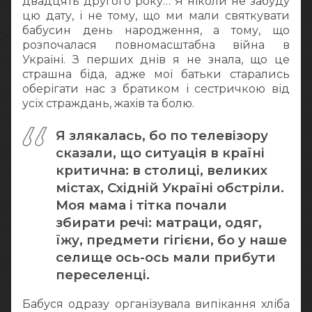
двадцять другого року… Я ніколи не забуду
цю дату, і не тому, що ми мали святкувати
бабусин день народження, а тому, що
розпочалася повномасштабна війна в
Україні. З перших днів я не знала, що це
страшна біда, адже мої батьки старались
оберігати нас з братиком і сестричкою від
усіх страждань, жахів та болю.
Я злякалась, бо по телевізору
сказали, що ситуація в країні
критична: в столиці, великих
містах, Східній Україні обстріли.
Моя мама і тітка почали
збирати речі: матраци, одяг,
їжу, предмети гігієни, бо у наше
селище ось-ось мали прибути
переселенці.
Бабуся одразу організувала випікання хліба