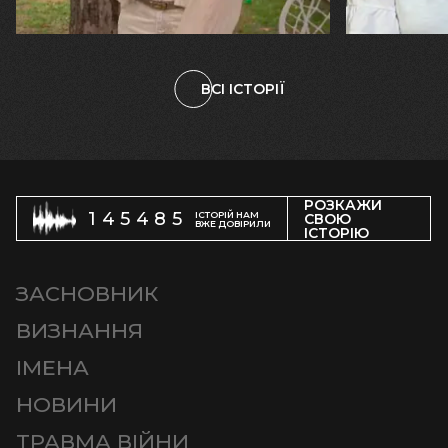
племінницю"
чоловіка у
ВСІ ІСТОРІЇ
РОЗКАЖИ
145485
ІСТОРІЙ НАМ
СВОЮ
ВЖЕ ДОВІРИЛИ
ІСТОРІЮ
ЗАСНОВНИК
ВИЗНАННЯ
ІМЕНА
НОВИНИ
ТРАВМА ВІЙНИ