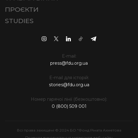
ПРОЄКТИ
STUDIES
E-mail:
press@fdu.org.ua
E-mail для історій:
stories@fdu.org.ua
Номер гарячої лінії (безкоштовно):
0 (800) 509 001
Всі права захищені © 2024 БО "Фонд Ріната Ахметова
Правила використання матеріалів веб-сайту