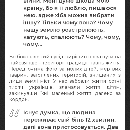
війни. Мені дуже шкода мою
країну, бо я її люблю, пишаюся
нею, адже хіба можна вибрати
іншу? Тільки чому вона? Чому
нашу землю розстрілюють,
катують, спалюють? Чому, чому,
чому...
Бо божевільний сусід вирішив посягнути на
найсвятіше – території, традиції, навіть життя.
Перед очима фото загиблих дітей, мертвих
тварин, затоплених територій, знищених з
лиця землі міст. У нас забрали життя сотні
тисяч українців, зламали життя дітям,
закинувши їхні маленькі життя далеко за
кордон.
Існує думка, що людина
переживає свій біль 12 хвилин,
далі вона пристосовується. Два