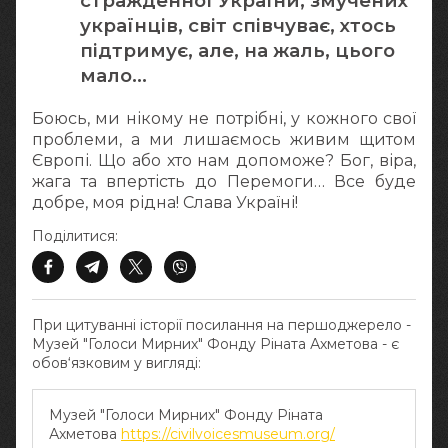
стражденної України, змучених
українців, світ співчуває, хтось
підтримує, але, на жаль, цього
мало…
Боюсь, ми нікому не потрібні, у кожного свої
проблеми, а ми лишаємось живим щитом
Європі. Що або хто нам допоможе? Бог, віра,
жага та впертість до Перемоги… Все буде
добре, моя рідна! Слава Україні!
Поділитися:
При цитуванні історії посилання на першоджерело -
Музей "Голоси Мирних" Фонду Ріната Ахметова - є
обов‘язковим у вигляді:
Музей "Голоси Мирних" Фонду Ріната
Ахметова
https://civilvoicesmuseum.org/