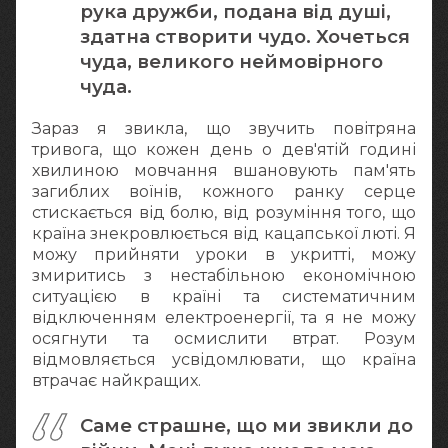
рука дружби, подана від душі,
здатна створити чудо. Хочеться
чуда, великого неймовірного
чуда.
Зараз я звикла, що звучить повітряна
тривога, що кожен день о дев'ятій годині
хвилиною мовчання вшановують пам'ять
загиблих воїнів, кожного ранку серце
стискається від болю, від розуміння того, що
країна знекровлюється від кацапської люті. Я
можу прийняти уроки в укритті, можу
змиритись з нестабільною економічною
ситуацією в країні та систематичним
відключенням електроенергії, та я не можу
осягнути та осмислити втрат. Розум
відмовляється усвідомлювати, що країна
втрачає найкращих.
Саме страшне, що ми звикли до