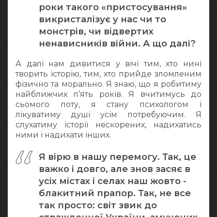
роки такого «пристосування»
викристалізує у нас чи то
монстрів, чи відвертих
ненависників війни. А що далі?
А далі нам дивитися у вічі тим, хто нині
творить історію, тим, хто прийде зломленим
фізично та морально. Я знаю, що я робитиму
найближчих п’ять років. Я вчитимусь до
сьомого поту, я стану психологом і
лікуватиму душі усім потребуючим. Я
слухатиму історії нескорених, надихатись
ними і надихати інших.
Я вірю в нашу перемогу. Так, це
важко і довго, але знов засяє в
усіх містах і селах наш жовто -
блакитний прапор. Так, не все
так просто: світ звик до