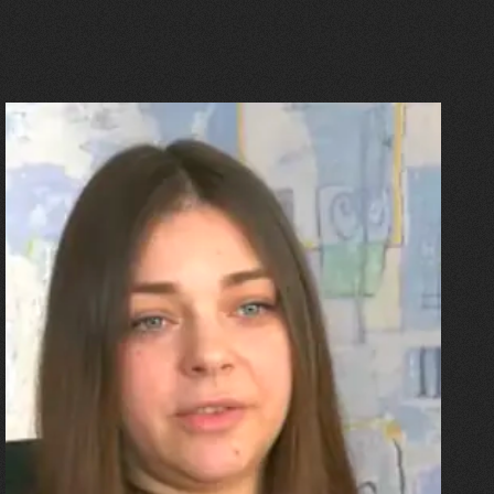
27.07.2026
Олександра Лініченко
"Я перенесла 11 операцій, та
плакала від фантомного