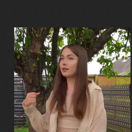
30.07.2026
Калина, Дарина та Віра Папроцькі
"Хвиля була, як від моря,
прозора і велика… Я ледве