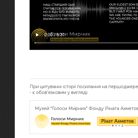
При цитуванні історії посилання на першоджер
- є обов‘язковим у вигляді:
Музей "Голоси Мирних" Фонду Ріната Ахмето