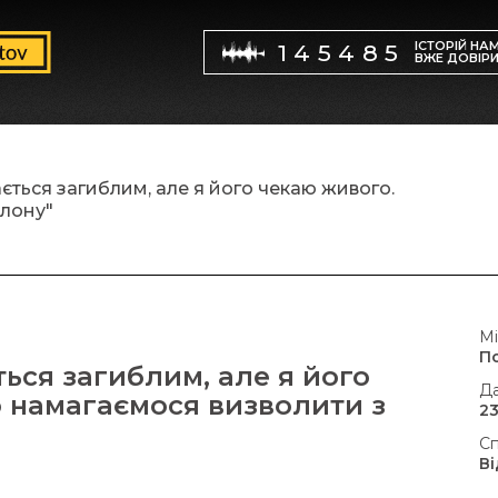
ІСТОРІЙ НА
145485
ВЖЕ ДОВІР
ться загиблим, але я його чекаю живого.
лону"
Мі
П
ься загиблим, але я його
Да
 намагаємося визволити з
23
Сп
В