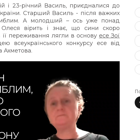
ій і 23-річний Василь, приєдналися до
України. Старший Василь - після важких
гиблим. А молодший – ось уже понад
 Олеся вірить і знає, що сини скоро
та її переживання лягли в основу
есе Зої
ею всеукраїнського конкурсу есе від
 Ахметова.
По