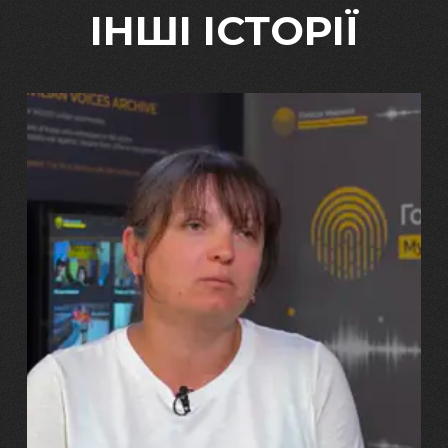
ІНШІ ІСТОРІЇ
29.07.2026
Марина, Ваїд та Аміна Харченко
"Попри всі втрати, ми не
зламалися: тепер я бачу