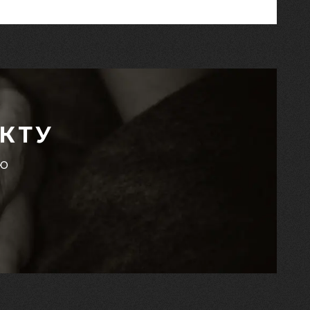
КТУ
єю