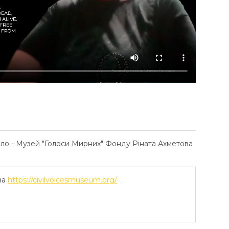
ело - Музей "Голоси Мирних" Фонду Ріната Ахметова
ва
https://civilvoicesmuseum.org/