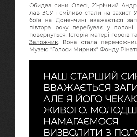
Обидва сини Олесі, 21-річний Андр
лав ЗСУ і сміливо стали на захист 
боїв на Донеччині вважається за
півтора року перебуває у полоні.
повернуться. Історія матері героїв 
Заложчик
. Вона стала переможниц
Музею "Голоси Мирних" Фонду Ріната