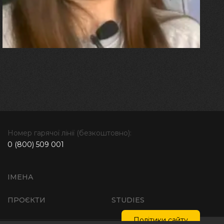
болю. Але маленька донька
бере за руку і змушує йти
далі"
Номер гарячої лінії (безкоштовно):
0 (800) 509 001
ІМЕНА
ПРОЄКТИ
STUDIES
Політики сайту