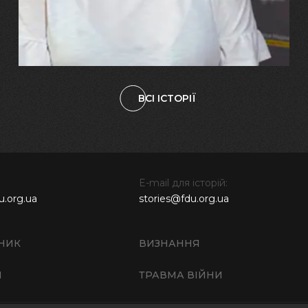
свого вбитого чоловіка у
наших дітях"
ВСІ ІСТОРІЇ
E-mail для історій:
u.org.ua
stories@fdu.org.ua
НИК
ВИЗНАННЯ
И
ТРАВМА ВІЙНИ