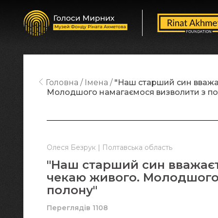
Головна
Імена
"Наш старший син вважає
Молодшого намагаємося визволити з по
Олеся Безрук | Полтавська область
"Наш старший син вважаєт
чекаю живого. Молодшого
полону"
Переглядів 1108