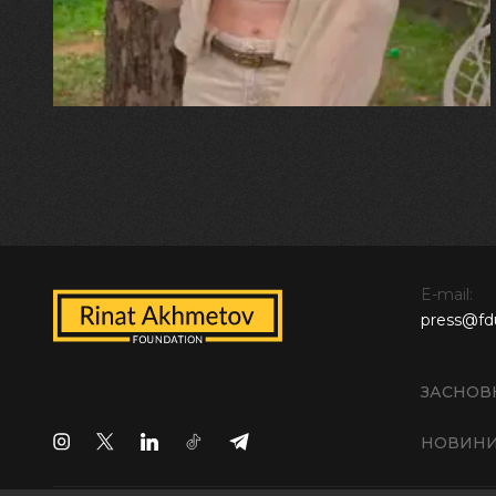
встигла схопити племінницю"
E-mail:
press@fd
ЗАСНОВ
НОВИН