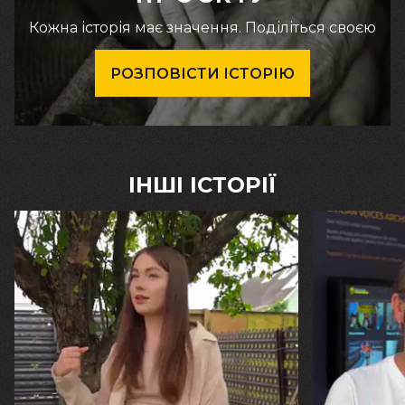
Кожна історія має значення. Поділіться своєю
РОЗПОВІСТИ ІСТОРІЮ
ІНШІ ІСТОРІЇ
30.07.2026
29.07.2026
Калина, Дарина та Віра Папроцькі
Марина, Ваїд