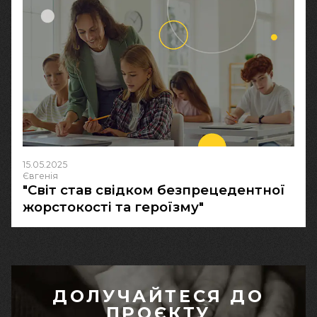
15.05.2025
Євгенія
"Світ став свідком безпрецедентної
жорстокості та героїзму"
ДОЛУЧАЙТЕСЯ ДО
ПРОЄКТУ