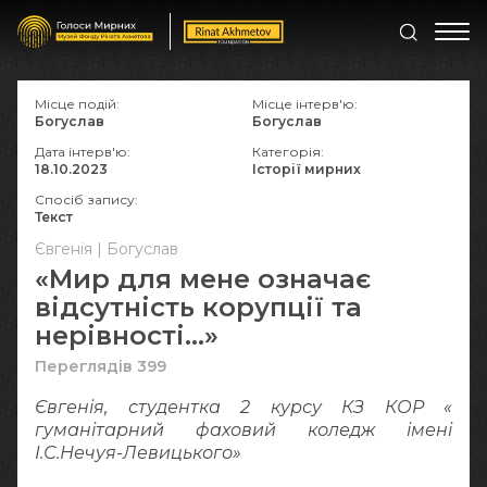
Місце подій:
Місце інтерв'ю:
Богуслав
Богуслав
Дата інтерв'ю:
Категорія:
18.10.2023
Історії мирних
Спосіб запису:
Текст
Євгенія | Богуслав
«Мир для мене означає
відсутність корупції та
нерівності...»
Переглядів 399
Євгенія, студентка 2 курсу КЗ КОР «
гуманітарний фаховий коледж імені
І.С.Нечуя-Левицького»