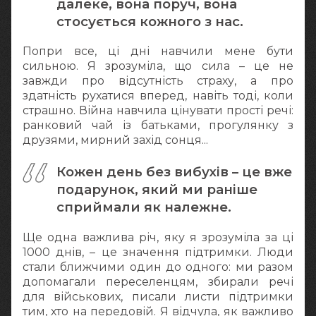
далеке, вона поруч, вона
стосується кожного з нас.
Попри все, ці дні навчили мене бути
сильною. Я зрозуміла, що сила – це не
завжди про відсутність страху, а про
здатність рухатися вперед, навіть тоді, коли
страшно. Війна навчила цінувати прості речі:
ранковий чай із батьками, прогулянку з
друзями, мирний захід сонця...
Кожен день без вибухів – це вже
подарунок, який ми раніше
сприймали як належне.
Ще одна важлива річ, яку я зрозуміла за ці
1000 днів, – це значення підтримки. Люди
стали ближчими один до одного: ми разом
допомагали переселенцям, збирали речі
для військових, писали листи підтримки
тим, хто на передовій. Я відчула, як важливо