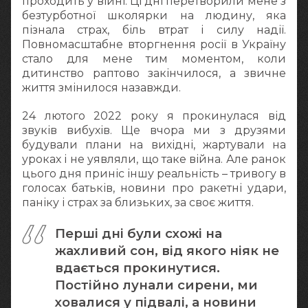
проходить у війні. Ці дні перетворили мене з
безтурботної школярки на людину, яка
пізнала страх, біль втрат і силу надії.
Повномасштабне вторгнення росії в Україну
стало для мене тим моментом, коли
дитинство раптово закінчилося, а звичне
життя змінилося назавжди.
24 лютого 2022 року я прокинулася від
звуків вибухів. Ще вчора ми з друзями
будували плани на вихідні, жартували на
уроках і не уявляли, що таке війна. Але ранок
цього дня приніс іншу реальність – тривогу в
голосах батьків, новини про ракетні удари,
паніку і страх за близьких, за своє життя.
Перші дні були схожі на
жахливий сон, від якого ніяк не
вдається прокинутися.
Постійно лунали сирени, ми
ховалися у підвалі, а новини