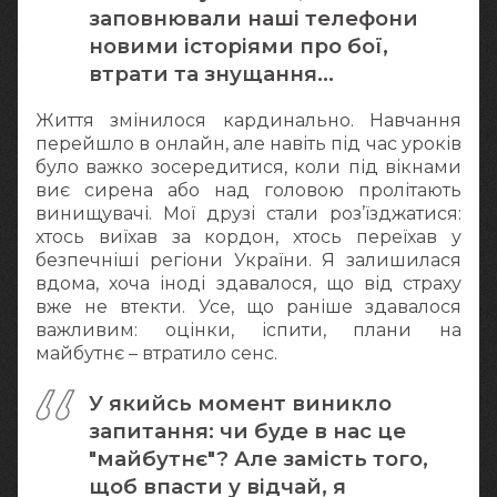
заповнювали наші телефони
новими історіями про бої,
втрати та знущання…
Життя змінилося кардинально. Навчання
перейшло в онлайн, але навіть під час уроків
було важко зосередитися, коли під вікнами
виє сирена або над головою пролітають
винищувачі. Мої друзі стали роз’їзджатися:
хтось виїхав за кордон, хтось переїхав у
безпечніші регіони України. Я залишилася
вдома, хоча іноді здавалося, що від страху
вже не втекти. Усе, що раніше здавалося
важливим: оцінки, іспити, плани на
майбутнє – втратило сенс.
У якийсь момент виникло
запитання: чи буде в нас це
"майбутнє"? Але замість того,
щоб впасти у відчай, я