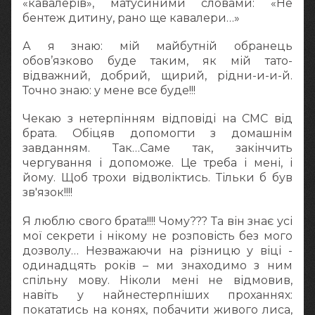
«кавалерів», матусиними словами: «Не
бентеж дитину, рано ще кавалери…»
А я знаю: мій майбутній обранець
обов’язково буде таким, як мій тато-
відважний, добрий, щирий, рідни-и-и-й.
Точно знаю: у мене все буде!!!
Чекаю з нетерпінням відповіді на СМС від
брата. Обіцяв допомогти з домашнім
завданням. Так…Саме так, закінчить
чергування і допоможе. Це треба і мені, і
йому. Щоб трохи відволіктись. Тільки б був
зв'язок!!!!
Я люблю свого брата!!!! Чому??? Та він знає усі
мої секрети і нікому не розповість без мого
дозволу… Незважаючи на різницю у віці -
одинадцять років – ми знаходимо з ним
спільну мову. Ніколи мені не відмовив,
навіть у найнестерпніших проханнях:
покататись на конях, побачити живого лиса,