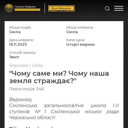
Місце подій:
Місце інтерв'ю:
Сміла
Сміла
Дата інтерв'ю:
Категорія:
16.11.2023
Історії мирних
Спосіб запису:
Текст
Вероніка | Сміла
"Чому саме ми? Чому наша
земля страждає?"
Переглядів 346
Вероніка,
Смілянська загальноосвітня школа І-ІІ
ступенів №1 Смілянської міської ради
Черкаської області