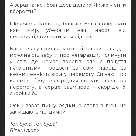
А зараз татко і брат десь далеко! Як же мені їх
вберегти?
Щовечора молюсь, благаю Бога повернути
нам мир, уберегти наш народ від
ненависті,захистити моїх рідних.
Багато часу присвячую пісні. Тільки вона дає
можливість забути про негаразди, полинути
у світ, де немає ворогів, але є почуття
патріотизму, гордості за свій народ, за
незнищенність віри у перемогу. Співаю про
козаків - бачу своїх рідних, линуть слова про
перемогу, а серце завмирає – скоріше б,
скоріше б…
Ось і зараз пишу рядки, а слова з пісні не
залишають мої думки:
Так було, так буде!
Вільні люди,