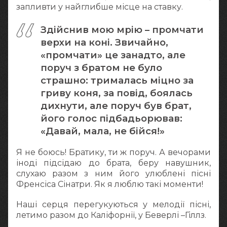
запливти у найглибше місце на ставку.
Здійснив мою мрію – промчати
верхи на коні. Звичайно,
«промчати» це занадто, але
поруч з братом не було
страшно: трималась міцно за
гриву коня, за повід, боялась
дихнути, але поруч був брат,
його голос підбадьорював:
«Давай, мала, не бійся!»
Я не боюсь! Братику, ти ж поруч. А вечорами
іноді підсідаю до брата, беру навушник,
слухаю разом з ним його улюблені пісні
Френсіса Сінатри. Як я люблю такі моменти!
Наші серця перегукуються у мелодії пісні,
летимо разом до Каліфорнії, у Беверлі –Гіллз.