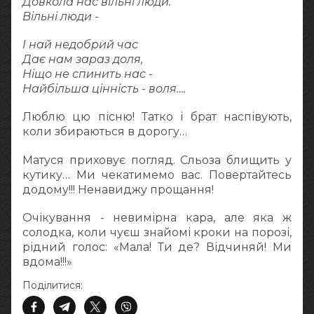
Довкола нас вільні люди.
Вільні люди -
І най недобрий час
Дає нам зараз доля,
Ніщо не спинить нас -
Найбільша цінність - воля….
Люблю цю пісню! Татко і брат наспівують,
коли збираються в дорогу…
Матуся приховує погляд. Сльоза блищить у
кутику… Ми чекатимемо вас. Повертайтесь
додому!!! Ненавиджу прощання!
Очікування - невимірна кара, але яка ж
солодка, коли чуєш знайомі кроки на порозі,
рідний голос: «Мала! Ти де? Відчиняй! Ми
вдома!!!»
Поділитися: