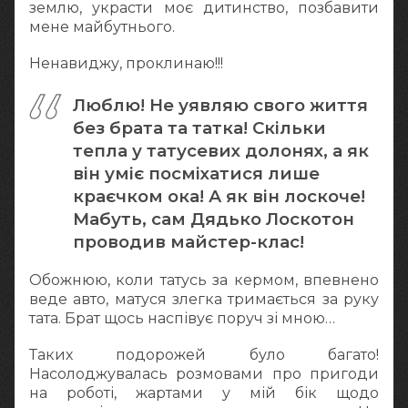
землю, украсти моє дитинство, позбавити
мене майбутнього.
Ненавиджу, проклинаю!!!
Люблю! Не уявляю свого життя
без брата та татка! Скільки
тепла у татусевих долонях, а як
він уміє посміхатися лише
краєчком ока! А як він лоскоче!
Мабуть, сам Дядько Лоскотон
проводив майстер-клас!
Обожнюю, коли татусь за кермом, впевнено
веде авто, матуся злегка тримається за руку
тата. Брат щось наспівує поруч зі мною…
Таких подорожей було багато!
Насолоджувалась розмовами про пригоди
на роботі, жартами у мій бік щодо