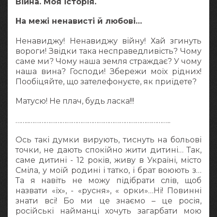
Війна. Моя історія.
На межі ненависті й любові…
Ненавиджу! Ненавиджу війну! Хай згинуть
вороги! Звідки така несправедливість? Чому
саме ми? Чому наша земля страждає? У чому
наша вина? Господи! Збережи моїх рідних!
Пообіцяйте, що зателефонуєте, як приїдете?
Матусю! Не плач, будь ласка!!!
……..……………………………………………………………………..
Ось такі думки вирують, тиснуть на больові
точки, не дають спокійно жити дитині… Так,
саме дитині - 12 років, живу в Україні, місто
Сміла, у моїй родині і татко, і брат воюють з…
Та я навіть не можу підібрати слів, щоб
назвати «їх», - «русня», « орки»…Ні! Повинні
знати всі! Бо ми це знаємо – це росія,
російські найманці хочуть загарбати мою