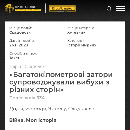
Місце подій:
Місце інтерв'ю:
Скадовськ
Хмільник
Дата інтерв'ю:
Категорія:
26.11.2023
Історії мирних
Спосіб запису:
Текст
Дар'я | Скадовськ
«Багатокілометрові затори
супроводжували вибухи з
різних сторін»
Переглядів 334
Дар'я, учениця, 9 класу, Скадовськ
Війна. Моя історія