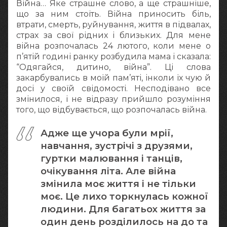
Війна… Яке страшне слово, а ще страшніше,
що за ним стоїть. Війна приносить біль,
втрати, смерть, руйнування, життя в підвалах,
страх за свої рідних і близьких. Для мене
війна розпочалась 24 лютого, коли мене о
п’ятій годині ранку розбудила мама і сказала:
“Одягайся, дитино, війна”. Ці слова
закарбувались в моїй пам’яті, інколи їх чую й
досі у своїй свідомості. Несподівано все
змінилося, і не відразу прийшло розуміння
того, що відбувається, що розпочалась війна.
Адже ще учора були мрії,
навчання, зустрічі з друзями,
гуртки малювання і танців,
очікування літа. Але війна
змінила моє життя і не тільки
моє. Це лихо торкнулась кожної
людини. Для багатьох життя за
один день розділилось на до та