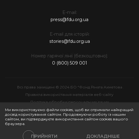
E-mail:
press@fdu.org.ua
E-mail для історій:
stories@fdu.org.ua
Номер гарячої лінії (безкоштовно):
0 (800) 509 001
Всі права захищені © 2024 БО "Фонд Ріната Ахметова
Правила використання матеріалів веб-сайту
Політика обробки персональних даних
Інтелектуальна власність
Ми використовуємо файли cookies, щоб ви отримали найкращий
досвід користування сайтом. Продовжуючи роботу із нашим
сайтом, ви підтверджуєте використання сайтом cookies вашого
браузера.
ПРИЙНЯТИ
ДОКЛАДНІШЕ
Політики сайту