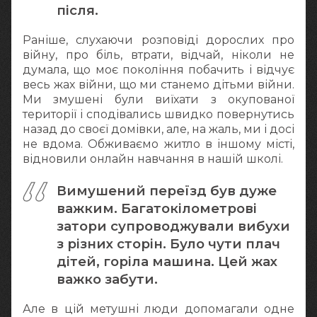
після.
Раніше, слухаючи розповіді дорослих про
війну, про біль, втрати, відчай, ніколи не
думала, що моє покоління побачить і відчує
весь жах війни, що ми станемо дітьми війни.
Ми змушені були виїхати з окупованої
території і сподівались швидко повернутись
назад до своєї домівки, але, на жаль, ми і досі
не вдома. Обживаємо житло в іншому місті,
відновили онлайн навчання в нашій школі.
Вимушений переїзд був дуже
важким. Багатокілометрові
затори супроводжували вибухи
з різних сторін. Було чути плач
дітей, горіла машина. Цей жах
важко забути.
Але в цій метушні люди допомагали одне