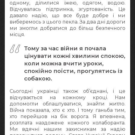
одному, ділилися їжею, одягом, водою.
Відчувалась підтримка, згуртованість. Це
давало надію, що все буде добре і ми
виберемось з цього пекла. За два дні дороги
ми змогли добратися до більш безпечного
місця.
Тому за час війни я почала
цінувати кожні хвилини спокою,
коли можна вчити уроки,
спокійно поїсти, прогулятись із
собакою.
Сьогодні українці також об’єднані, і це
відчувається на кожному кроці. Нам
допомогли облаштуватися, знайти житло.
Війна показала, хто є хто. І тому ганьба тим,
хто перейшов на бік ворога. Я впевнена,
розплата наздожене кожного колаборанта.
Ми вдячні нашим захисникам за надію