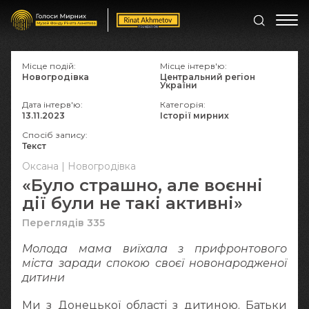
Місце подій:
Місце інтерв'ю:
Новогродівка
Центральний регіон
України
Дата інтерв'ю:
Категорія:
13.11.2023
Історії мирних
Спосіб запису:
Текст
Оксана | Новогродівка
«Було страшно, але воєнні
дії були не такі активні»
Переглядів 335
Молода мама виїхала з прифронтового
міста заради спокою своєї новонародженої
дитини
Ми з Донецької області з дитиною. Батьки