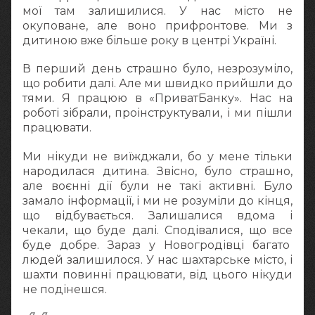
мої там залишилися. У нас місто не
окуповане, але воно прифронтове. Ми з
дитиною вже більше року в центрі Україні.
В перший день страшно було, незрозуміло,
що робити далі. Але ми швидко прийшли до
тями. Я працюю в «ПриватБанку». Нас на
роботі зібрали, проінструктували, і ми пішли
працювати.
Ми нікуди не виїжджали, бо у мене тільки
народилася дитина. Звісно, було страшно,
але воєнні дії були не такі активні. Було
замало інформації, і ми не розуміли до кінця,
що відбувається. Залишалися вдома і
чекали, що буде далі. Сподівалися, що все
буде добре. Зараз у Новогродівці багато
людей залишилося. У нас шахтарське місто, і
шахти повинні працювати, від цього нікуди
не подінешся.