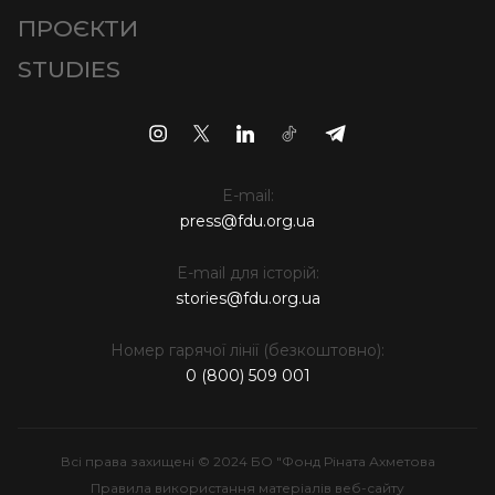
ПРОЄКТИ
STUDIES
E-mail:
press@fdu.org.ua
E-mail для історій:
stories@fdu.org.ua
Номер гарячої лінії (безкоштовно):
0 (800) 509 001
Всі права захищені © 2024 БО "Фонд Ріната Ахметова
Правила використання матеріалів веб-сайту