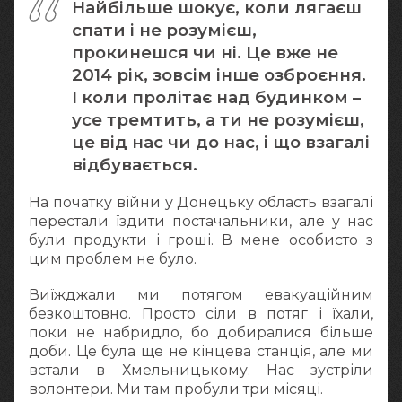
Найбільше шокує, коли лягаєш
спати і не розумієш,
прокинешся чи ні. Це вже не
2014 рік, зовсім інше озброєння.
І коли пролітає над будинком –
усе тремтить, а ти не розумієш,
це від нас чи до нас, і що взагалі
відбувається.
На початку війни у Донецьку область взагалі
перестали їздити постачальники, але у нас
були продукти і гроші. В мене особисто з
цим проблем не було.
Виїжджали ми потягом евакуаційним
безкоштовно. Просто сіли в потяг і їхали,
поки не набридло, бо добиралися більше
доби. Це була ще не кінцева станція, але ми
встали в Хмельницькому. Нас зустріли
волонтери. Ми там пробули три місяці.