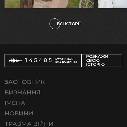
племінницю"
чоловіка у
ВСІ ІСТОРІЇ
РОЗКАЖИ
145485
ІСТОРІЙ НАМ
СВОЮ
ВЖЕ ДОВІРИЛИ
ІСТОРІЮ
ЗАСНОВНИК
ВИЗНАННЯ
ІМЕНА
НОВИНИ
ТРАВМА ВІЙНИ