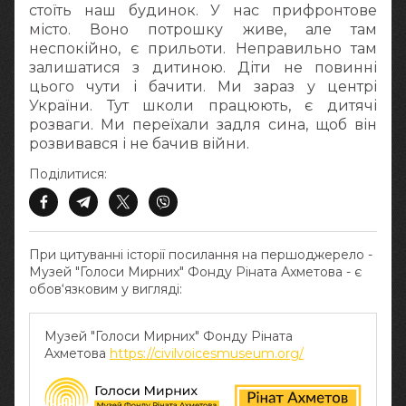
стоїть наш будинок. У нас прифронтове
місто. Воно потрошку живе, але там
неспокійно, є прильоти. Неправильно там
залишатися з дитиною. Діти не повинні
цього чути і бачити. Ми зараз у центрі
України. Тут школи працюють, є дитячі
розваги. Ми переїхали задля сина, щоб він
розвивався і не бачив війни.
Поділитися:
При цитуванні історії посилання на першоджерело -
Музей "Голоси Мирних" Фонду Ріната Ахметова - є
обов‘язковим у вигляді:
Музей "Голоси Мирних" Фонду Ріната
Ахметова
https://civilvoicesmuseum.org/