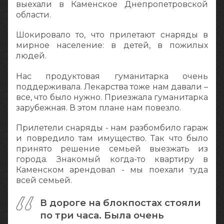
выехали в Каменское Днепропетровской
области.
Шокировало то, что прилетают снаряды в
мирное население: в детей, в пожилых
людей.
Нас продуктовая гуманитарка очень
поддерживала. Лекарства тоже нам давали –
все, что было нужно. Приезжала гуманитарка
зарубежная. В этом плане нам повезло.
Прилетели снаряды - нам разбомбило гараж
и повредило там имущество. Так что было
принято решение семьей выезжать из
города. Знакомый когда-то квартиру в
Каменском арендовал - мы поехали туда
всей семьей.
В дороге на блокпостах стояли
по три часа. Была очень