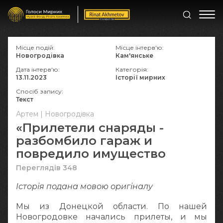
Місце подій:
Місце інтерв'ю:
Новогродівка
Кам'янське
Дата інтерв'ю:
Категорія:
13.11.2023
Історії мирних
Спосіб запису:
Текст
Артем | Новогродівка
«Прилетели снаряды -
разбомбило гараж и
повредило имущество
Переглядів 348
Історія подана мовою оригіналy
Мы из Донецкой области. По нашей
Новогродовке начались прилеты, и мы