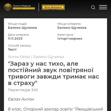
Місце подій:
Місце інтерв'ю:
Балико-Щучинка
Балико-Щучинка
Дата інтерв'ю:
Категорія:
11.11.2023
Історії мирних
Спосіб запису:
Текст
Антон Євлах | Балико-Щучинка
"Зараз у нас тихо, але
постійний звук повітряної
тривоги завжди тримає нас
в страху"
Переглядів 305
Євлах Антон
8 клас, Опорний заклад освіти "Ржищівський