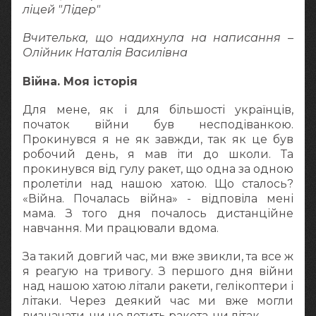
ліцей "Лідер"
Вчителька, що надихнула на написання –
Олійник Наталія Василівна
Війна. Моя історія
Для мене, як і для більшості українців,
початок війни був несподіванкою.
Прокинувся я не як завжди, так як це був
робочий день, я мав іти до школи. Та
прокинувся від гулу ракет, що одна за одною
пролетіли над нашою хатою. Що сталось?
«Війна. Почалась війна» - відповіла мені
мама. З того дня почалось дистанційне
навчання. Ми працювали вдома.
За такий довгий час, ми вже звикли, та все ж
я реагую на тривогу. З першого дня війни
над нашою хатою літали ракети, гелікоптери і
літаки. Через деякий час ми вже могли
визначати, чи це летить ракета, чи літак.