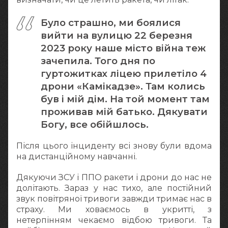
Було страшно, ми боялися
вийти на вулицю 22 березня
2023 року наше місто війна теж
зачепила. Того дня по
гуртожитках ліцею прилетіло 4
дрони «Камікадзе». Там колись
був і мій дім. На той момент там
проживав мій батько. Дякувати
Богу, все обійшлось.
Після цього інциденту всі знову були вдома
на дистанційному навчанні.
Дякуючи ЗСУ і ППО ракети і дрони до нас не
долітають. Зараз у нас тихо, але постійний
звук повітряної тривоги завжди тримає нас в
страху. Ми ховаємось в укритті, з
нетерпінням чекаємо відбою тривоги. Та