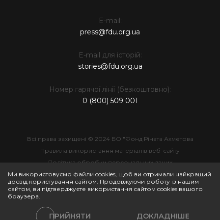
E-mail:
press@fdu.org.ua
E-mail для історій:
stories@fdu.org.ua
Номер гарячої лінії (безкоштовно):
0 (800) 509 001
Всі права захищені © 2024 БО "Фонд Ріната Ахметова
Правила використання матеріалів веб-сайту
Політика обробки персональних даних
Інтелектуальна власність
Ми використовуємо файли cookies, щоб ви отримали найкращий
досвід користування сайтом. Продовжуючи роботу із нашим
сайтом, ви підтверджуєте використання сайтом cookies вашого
браузера.
ПРИЙНЯТИ
ДОКЛАДНІШЕ
Політики сайту