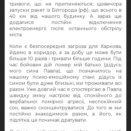
тривоги, що не припиняються; щовечора
запуски ракет із Білгорода (рф), що всього в
40 км від нашого будинку. А зараз ще
додалися постійні відключення
електроенергії після останнього обстрілу
міста.
Коли є безпосередня загроза для Харкова,
йдемо в коридор, а за добу це може бути
більше 10 разів і тривати більше години. Під
час бойових дій помер мій батько (дідусь
мого сина Павла), що позначилось на
нашому психо-емоційному стані; дідусь із
сином були дуже близькі, ми проживали всі
разом. Уже довгий час я спостерігаю в Павла
швидку зміну настрою від спокійного до
вербальної помірної агресії, неспокійний
сон, важко сконцентруватися. До того ж ми
постійно знаходимося разом, а його, як
підлітка, це починає дратувати.