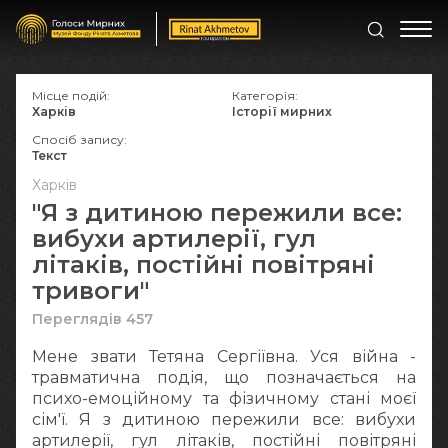
Місце подій:
Категорія:
Харків
Історії мирних
Спосіб запису:
Текст
Харків
"Я з дитиною пережили все:
вибухи артилерії, гул
літаків, постійні повітряні
тривоги"
Переглядів 457
Мене звати Тетяна Сергіївна. Уся війна -
травматична подія, що позначається на
психо-емоційному та фізичному стані моєї
сім'ї. Я з дитиною пережили все: вибухи
артилерії, гул літаків, постійні повітряні