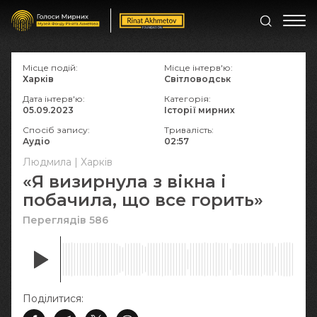
Місце подій:
Місце інтерв'ю:
Харків
Світловодськ
Дата інтерв'ю:
Категорія:
05.09.2023
Історії мирних
Спосіб запису:
Тривалість:
Аудіо
02:57
Людмила | Харків
«Я визирнула з вікна і
побачила, що все горить»
Переглядів 586
Поділитися: