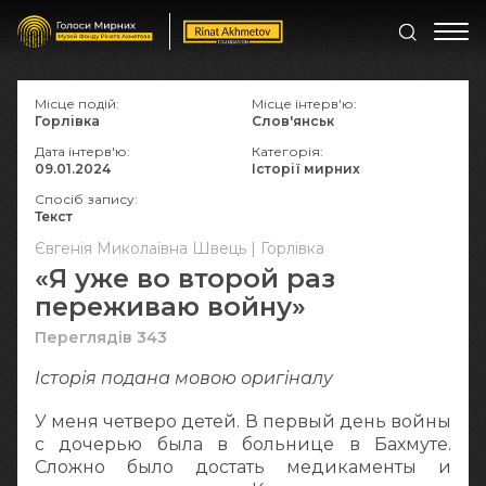
Місце подій:
Місце інтерв'ю:
Горлівка
Слов'янськ
Дата інтерв'ю:
Категорія:
09.01.2024
Історії мирних
Спосіб запису:
Текст
Євгенія Миколаївна Швець | Горлівка
«Я уже во второй раз
переживаю войну»
Переглядів 343
Історія подана мовою оригіналy
У меня четверо детей. В первый день войны
с дочерью была в больнице в Бахмуте.
Сложно было достать медикаменты и