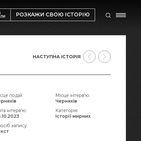
М
РОЗКАЖИ СВОЮ ІСТОРІЮ
ИЛИ
НАСТУПНА ІСТОРІЯ
сце подій:
Місце інтерв'ю:
ерняхів
Черняхів
та інтерв'ю:
Категорія:
.10.2023
Історії мирних
осіб запису:
екст