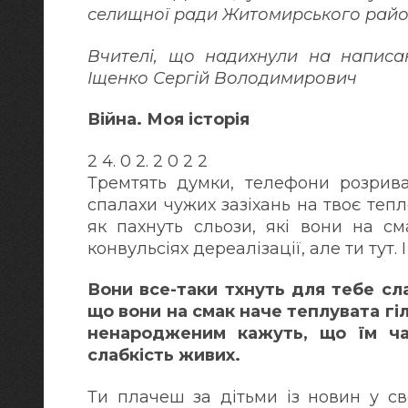
селищної ради Житомирського райо
Вчителі, що надихнули на написан
Іщенко Сергій Володимирович
Війна. Моя історія
2 4. 0 2. 2 0 2 2
Тремтять думки, телефони розриваю
спалахи чужих зазіхань на твоє тепл
як пахнуть сльози, які вони на см
конвульсіях дереалізації, але ти тут.
Вони все-таки тхнуть для тебе сла
що вони на смак наче теплувата гі
ненародженим кажуть, що їм ча
слабкість живих.
Ти плачеш за дітьми із новин у св