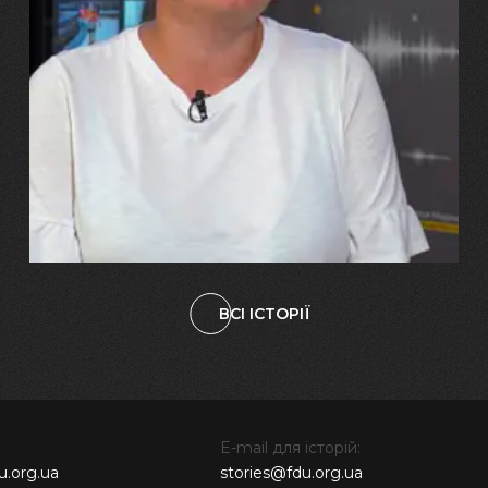
29.07.2026
Марина, Ваїд та Аміна Харченко
"Попри всі втрати, ми не
зламалися: тепер я бачу
свого вбитого чоловіка у
наших дітях"
ВСІ ІСТОРІЇ
E-mail для історій:
u.org.ua
stories@fdu.org.ua