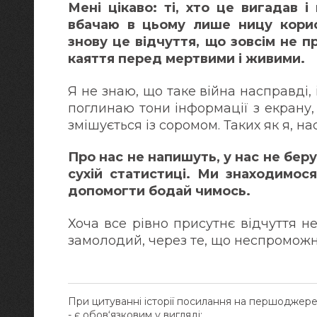
Мені цікаво: ті, хто це вигадав 
вбачаю в цьому лише ницу корисл
знову це відчуття, що зовсім не п
каяття перед мертвими і живими.
Я не знаю, що таке війна насправді, 
поглинаю тони інформації з екрану,
змішується із соромом. Таких як я, на
Про нас не напишуть, у нас не бер
сухій статистиці. Ми знаходимос
допомогти бодай чимось.
Хоча все рівно присутнє відчуття не
замолодий, через те, що неспромож
При цитуванні історії посилання на першоджер
- є обов‘язковим у вигляді: