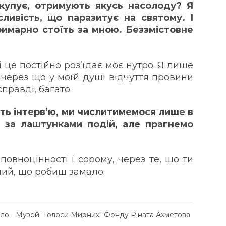
і купує, отримують якусь насолоду? Я
ивість, що паразитує на святому. І
римарно стоїть за мною. Беззмістовне
і це постійно роз’їдає моє нутро. Я лише
 через що у моїй душі відчуття провини
справді, багато.
уть інтерв’ю, ми числитимемося лише в
я за лаштунками подій, але прагнемо
повноцінності і сорому, через те, що ти
ний, що робиш замало.
ело - Музей "Голоси Мирних" Фонду Ріната Ахметова