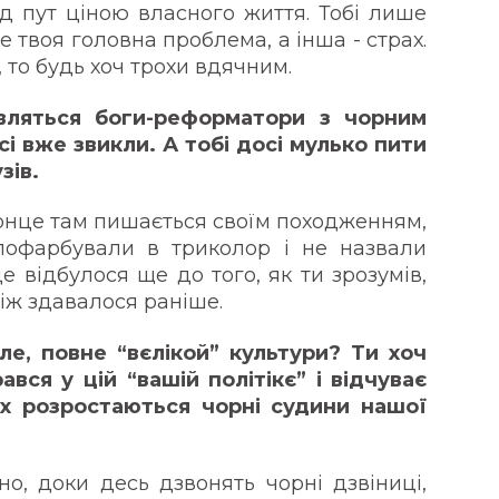
ід пут ціною власного життя. Тобі лише
е твоя головна проблема, а інша - страх.
 то будь хоч трохи вдячним.
вляться боги-реформатори з чорним
сі вже звикли. А тобі досі мулько пити
зів.
 сонце там пишається своїм походженням,
пофарбували в триколор і не назвали
е відбулося ще до того, як ти зрозумів,
ніж здавалося раніше.
е, повне “вєлікой” культури? Ти хоч
ався у цій “вашій політікє” і відчуває
х розростаються чорні судини нашої
но, доки десь дзвонять чорні дзвіниці,