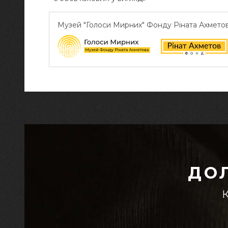
Музей "Голоси Мирних" Фонду Ріната Ахмето
ДО
К