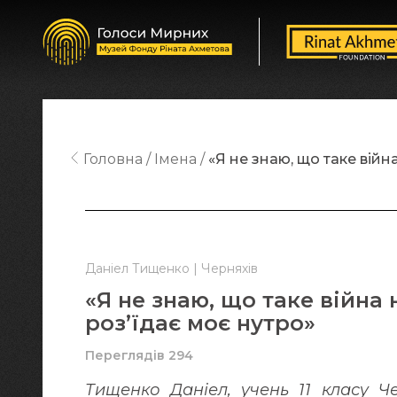
Головна
Імена
«Я не знаю, що таке війна
Даніел Тищенко | Черняхів
«Я не знаю, що таке війна 
роз’їдає моє нутро»
Переглядів 294
Тищенко Даніел, учень 11 класу Ч