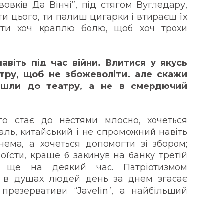
овків Да Вінчі”, під стягом Вугледару,
ти цього, ти палиш цигарки і втираєш їх
ути хоч краплю болю, щоб хоч трохи
віть під час війни. Влитися у якусь
атру, щоб не збожеволіти. але скажи
пішли до театру, а не в смердючий
о стає до нестями млосно, хочеться
жаль, китайський і не спроможний навіть
нема, а хочеться допомогти зі збором;
їсти, краще б закинув на банку третій
у ще на деякий час. Патріотизмом
и в душах людей день за днем згасає
, презервативи “Javelin”, а найбільший