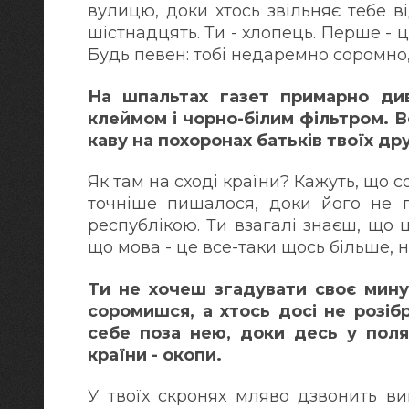
вулицю, доки хтось звільняє тебе в
шістнадцять. Ти - хлопець. Перше - ц
Будь певен: тобі недаремно соромно,
На шпальтах газет примарно ди
клеймом і чорно-білим фільтром. В
каву на похоронах батьків твоїх дру
Як там на сході країни? Кажуть, що
точніше пишалося, доки його не 
республікою. Ти взагалі знаєш, що ц
що мова - це все-таки щось більше, 
Ти не хочеш згадувати своє минул
соромишся, а хтось досі не розібр
себе поза нею, доки десь у поля
країни - окопи.
У твоїх скронях мляво дзвонить ви