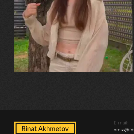
30.07.2026
Калина, Дарина та Віра Папроцькі
"Хвиля була, як від моря,
прозора і велика… Я ледве
встигла схопити племінницю"
E-mail:
press@fd