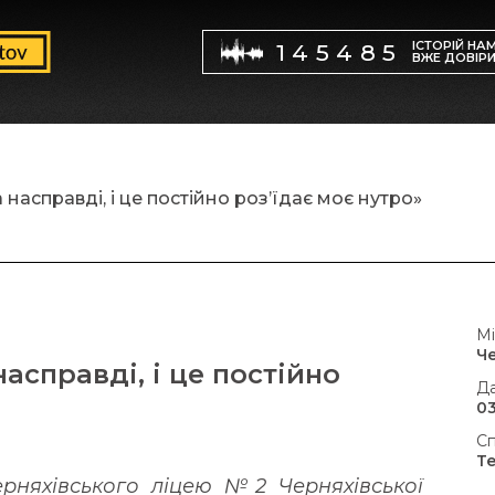
ІСТОРІЙ НА
145485
ВЖЕ ДОВІР
 насправді, і це постійно роз’їдає моє нутро»
Мі
Ч
насправді, і це постійно
Да
03
Сп
Т
ерняхівського ліцею №2 Черняхівської