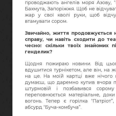
проводжають ангелів моря Азову, “в
Бахмута, Запоріжжя. Щоб не відчува
жар у свої кволі руки, щоб відч
втамувати сором.
Звичайно, життя продовжується на
справу, чи навіть сходити до те
чесно: скільки твоїх знайомих 
генделик?
Щодня пожираю новини. Від цьог
вдушитися турнікетом, але він, на 
на це. На моїй картці вже нічого 
думаєш, що даремно купив вчора по
штурмовій і позбавився сором
переповнюється матеріальне, док
вогонь. Тепер є горілка “Патріот”
абсурд “Буча-комбуча”.