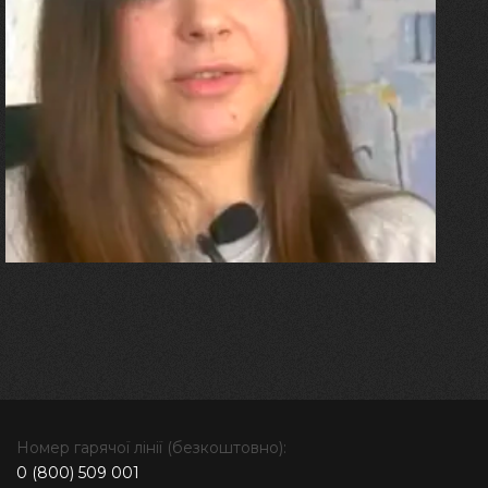
27.07.2026
Олександра Лініченко
"Я перенесла 11 операцій, та
плакала від фантомного
болю. Але маленька донька
бере за руку і змушує йти
далі"
Номер гарячої лінії (безкоштовно):
0 (800) 509 001