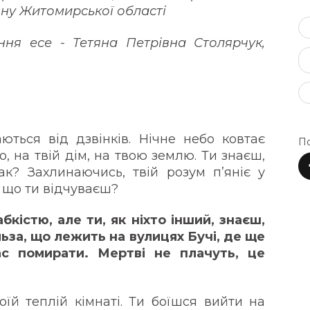
ну Житомирської області
ня есе - Тетяна Петрівна Столярчук,
ться від дзвінків. Нічне небо ковтає
По
о, на твій дім, на твою землю. Ти знаєш,
ак? Захлинаючись, твій розум п’яніє у
 І що ти відчуваєш?
бкістю, але ти, як ніхто інший, знаєш,
льза, що лежить на вулицях Бучі, де ще
с помирати. Мертві не плачуть, це
оїй теплій кімнаті. Ти боїшся вийти на