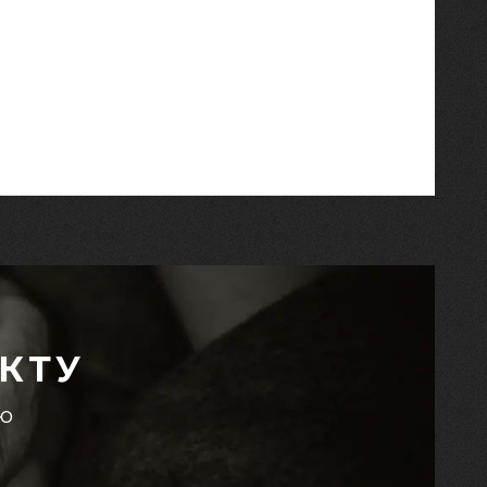
КТУ
єю