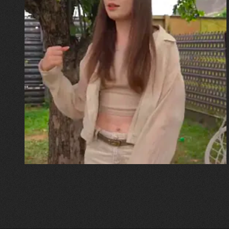
30.07.2026
Калина, Дарина та Віра Папроцькі
"Хвиля була, як від моря,
прозора і велика… Я ледве
встигла схопити племінницю"