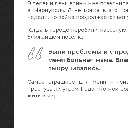
В первый день войны мне позвонила
в Мариуполь. Я не могла в это пов
недели, но война продолжается вот 
Когда в городе перебили насосную,
ближайшем поселке.
Были проблемы и с прод
меня больная мама. Бла
выкручивались.
Самое страшное для меня – неиз
проснусь ли утром. Рада, что мои р
жить в мире.