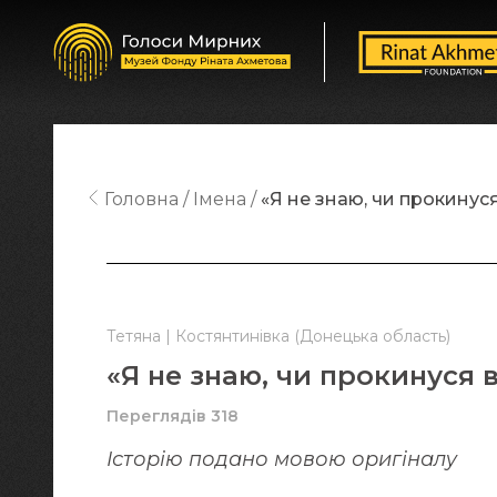
Головна
Імена
«Я не знаю, чи прокинуся
Тетяна | Костянтинівка (Донецька область)
«Я не знаю, чи прокинуся 
Переглядів 318
Історію подано мовою оригіналу