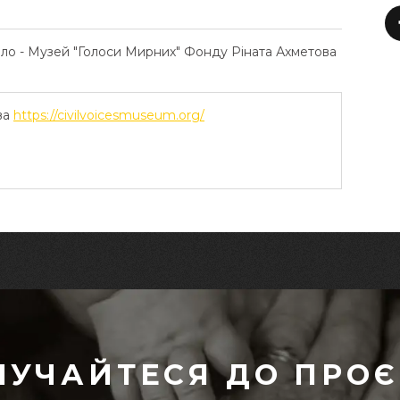
ело - Музей "Голоси Мирних" Фонду Ріната Ахметова
ва
https://civilvoicesmuseum.org/
ЛУЧАЙТЕСЯ ДО ПРОЄ