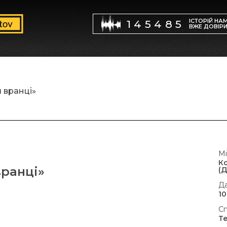
ІСТОРІЙ НА
145485
ВЖЕ ДОВІР
 вранці»
Мі
К
вранці»
(
Да
10
Сп
Т