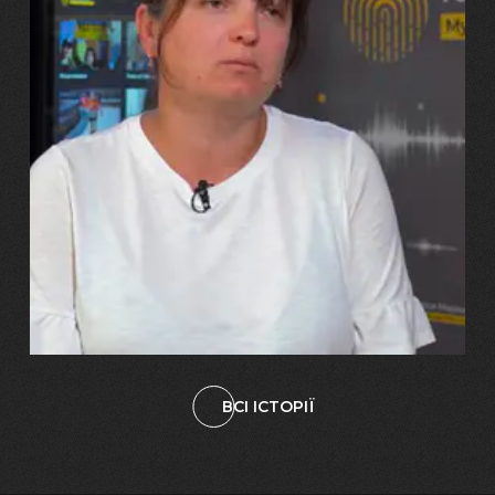
29.07.2026
Марина, Ваїд та Аміна Харченко
"Попри всі втрати, ми не
зламалися: тепер я бачу
свого вбитого чоловіка у
наших дітях"
ВСІ ІСТОРІЇ