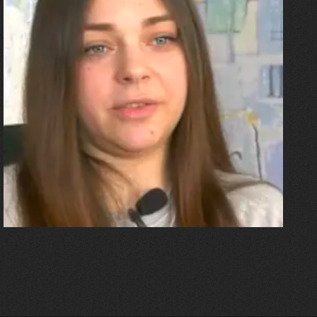
27.07.2026
Олександра Лініченко
"Я перенесла 11 операцій, та
плакала від фантомного
болю. Але маленька донька
бере за руку і змушує йти
далі"