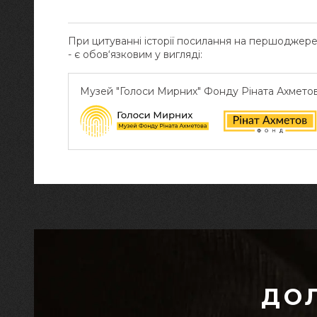
При цитуванні історії посилання на першоджер
- є обов‘язковим у вигляді:
Музей "Голоси Мирних" Фонду Ріната Ахмето
ДО