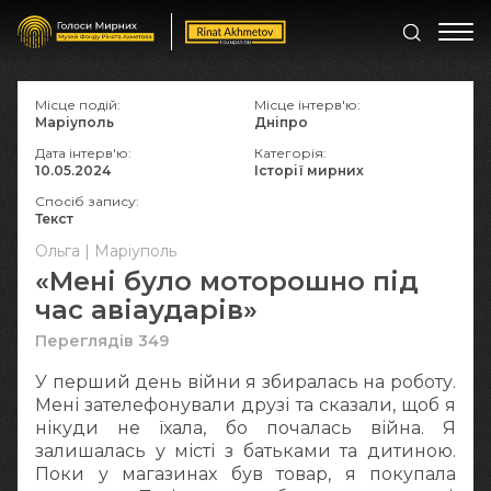
Місце подій:
Місце інтерв'ю:
Маріуполь
Дніпро
Дата інтерв'ю:
Категорія:
10.05.2024
Історії мирних
Спосіб запису:
Текст
Ольга | Маріуполь
«Мені було моторошно під
час авіаударів»
Переглядів 349
У перший день війни я збиралась на роботу.
Мені зателефонували друзі та сказали, щоб я
нікуди не їхала, бо почалась війна. Я
залишалась у місті з батьками та дитиною.
Поки у магазинах був товар, я покупала