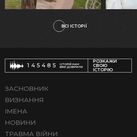
племінницю"
чоловіка у
ВСІ ІСТОРІЇ
РОЗКАЖИ
145485
ІСТОРІЙ НАМ
СВОЮ
ВЖЕ ДОВІРИЛИ
ІСТОРІЮ
ЗАСНОВНИК
ВИЗНАННЯ
ІМЕНА
НОВИНИ
ТРАВМА ВІЙНИ