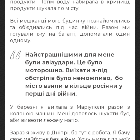
продукти. Потім воду набирала в криниці,
продукти шукала по місту.
Всі мешканці мого будинку познайомились
та об’єднались під час війни. Разом ми
готували їжу на багатті, допомагали один
одному.
Найстрашнішими для мене
були авіаудари. Це було
моторошно. Виїхати з-під
обстрілів було неможливо, бо
місто взяли в кільце росіяни у
перші дні війни.
У березні я виїхала з Маріуполя разом з
колоною машин. Мені довелось шукати бус,
аби вивезти лежачу матір.
Зараз я живу в Дніпрі, бо тут є робота. Я бачу
своє майбутнє без війни. Хочу мира для моїх