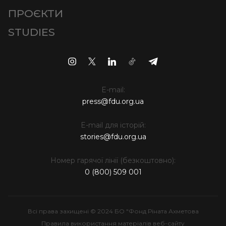
ПРОЄКТИ
STUDIES
E-mail:
press@fdu.org.ua
E-mail для історій:
stories@fdu.org.ua
Номер гарячої лінії (безкоштовно):
0 (800) 509 001
Всі права захищені © 2024 БО "Фонд Ріната Ахметова
Правила використання матеріалів веб-сайту