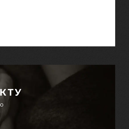
КТУ
єю