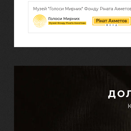
Музей "Голоси Мирних" Фонду Ріната Ахмето
ДО
К