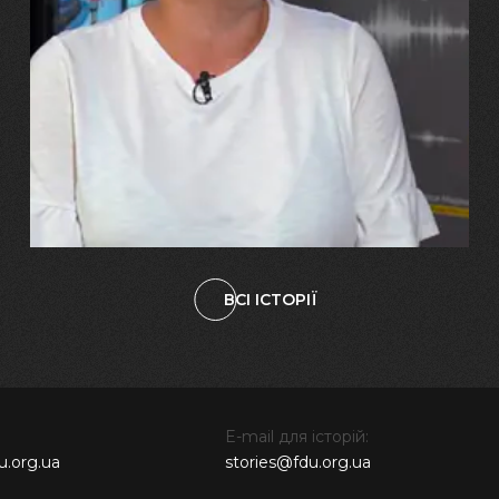
29.07.2026
Марина, Ваїд та Аміна Харченко
"Попри всі втрати, ми не
зламалися: тепер я бачу
свого вбитого чоловіка у
наших дітях"
ВСІ ІСТОРІЇ
E-mail для історій:
u.org.ua
stories@fdu.org.ua