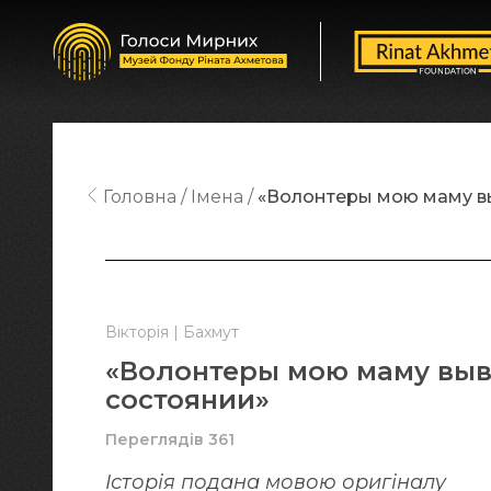
Головна
Імена
«Волонтеры мою маму вы
Вікторія | Бахмут
«Волонтеры мою маму выв
состоянии»
Переглядів 361
Історія подана мовою оригіналy