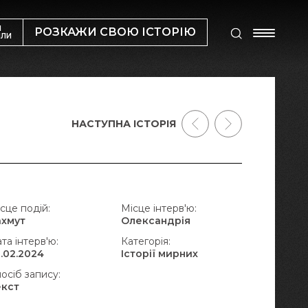
М
РОЗКАЖИ СВОЮ ІСТОРІЮ
ИЛИ
НАСТУПНА ІСТОРІЯ
сце подій:
Місце інтерв'ю:
ахмут
Олександрія
та інтерв'ю:
Категорія:
.02.2024
Історії мирних
осіб запису:
екст