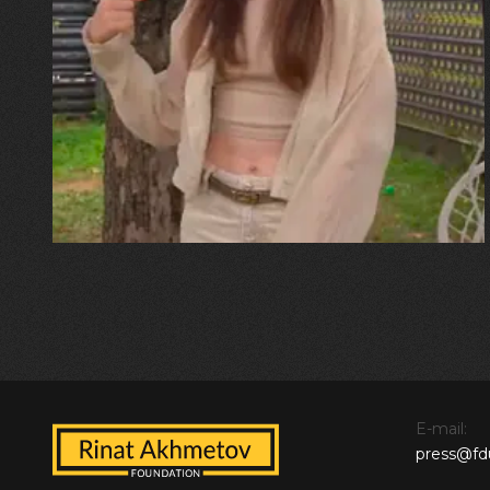
30.07.2026
Калина, Дарина та Віра Папроцькі
"Хвиля була, як від моря,
прозора і велика… Я ледве
встигла схопити племінницю"
E-mail:
press@fd