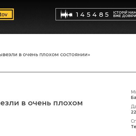
ІСТОРІЙ НА
145485
ВЖЕ ДОВІР
везли в очень плохом состоянии»
Мі
Б
езли в очень плохом
Да
22
Сп
Т