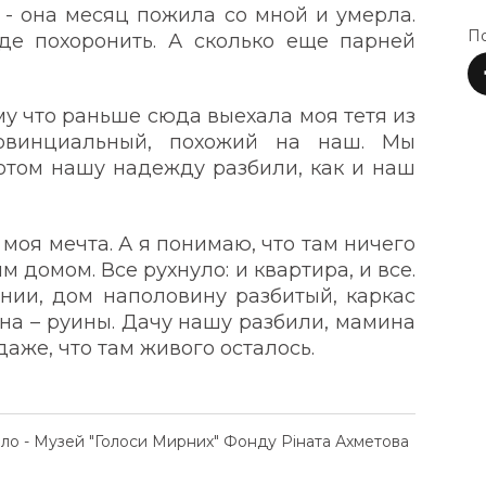
- она месяц пожила со мной и умерла.
По
де похоронить. А сколько еще парней
у что раньше сюда выехала моя тетя из
овинциальный, похожий на наш. Мы
потом нашу надежду разбили, как и наш
 моя мечта. А я понимаю, что там ничего
м домом. Все рухнуло: и квартира, и все.
нии, дом наполовину разбитый, каркас
вина – руины. Дачу нашу разбили, мамина
аже, что там живого осталось.
ело - Музей "Голоси Мирних" Фонду Ріната Ахметова