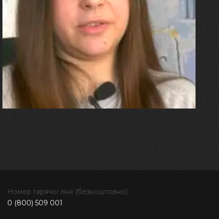
27.07.2026
Олександра Лініченко
"Я перенесла 11 операцій, та
плакала від фантомного
болю. Але маленька донька
бере за руку і змушує йти
далі"
Номер гарячої лінії (безкоштовно):
0 (800) 509 001