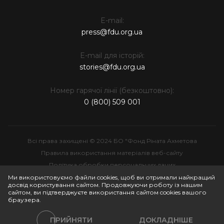
E-mail:
press@fdu.org.ua
E-mail для історій:
stories@fdu.org.ua
Номер гарячої лінії (безкоштовно):
0 (800) 509 001
Всі права захищені © 2024 БО "Фонд Ріната Ахметова
Правила використання матеріалів веб-сайту
Політика обробки персональних даних
Інтелектуальна власність
Ми використовуємо файли cookies, щоб ви отримали найкращий
досвід користування сайтом. Продовжуючи роботу із нашим
сайтом, ви підтверджуєте використання сайтом cookies вашого
браузера.
ПРИЙНЯТИ
ДОКЛАДНІШЕ
Політики сайту