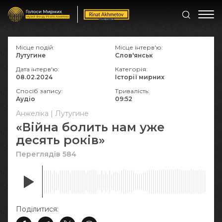
Місце подій:
Місце інтерв'ю:
Лутугине
Слов'янськ
Дата інтерв'ю:
Категорія:
08.02.2024
Історії мирних
Спосіб запису:
Тривалість:
Аудіо
09:52
Анжеліка | Лутугине
«Війна болить нам уже
десять років»
Переглядів 584
Поділитися: