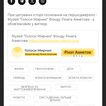
При цитуванні історії посилання на першоджерело -
Музей "Голоси Мирних" Фонду Ріната Ахметова - є
обов‘язковим у вигляді:
Музей "Голоси Мирних" Фонду Ріната
Ахметова
https://civilvoicesmuseum.org/
ЖІНКИ
ПЕНСІОНЕРИ
ДІТИ
ПЕРЕЇЗД
ВТРАТА БЛИЗЬКИХ
ВТРАТА РОБОТИ
БЕЗПЕКА ТА
ЖИТЛО
ЖИТТЄЗАБЕЗПЕЧЕННЯ
РОБОТА
СІМ'Ї З ДВОМА І БІЛЬШЕ
ДІТЬМИ