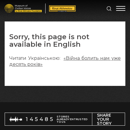
Sorry, this page is not
available in English
Читати Українською:
«Війна болить нам уже
десять років»
SHARE
STORIES
145485
YOUR
ALREADY ENTRUSTED
TO US
STORY