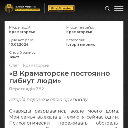
Місце подій:
Місце інтерв'ю:
Краматорськ
Краматорськ
Дата інтерв'ю:
Категорія:
10.01.2024
Історії мирних
Спосіб запису:
Текст
Олег | Краматорськ
«В Краматорске постоянно
гибнут люди»
Переглядів 382
Історія подана мовою оригіналy
Снаряды разрывались возле моего дома.
Моя семья выехала в Чехию, я сейчас один.
Психологически переживать обстрелы