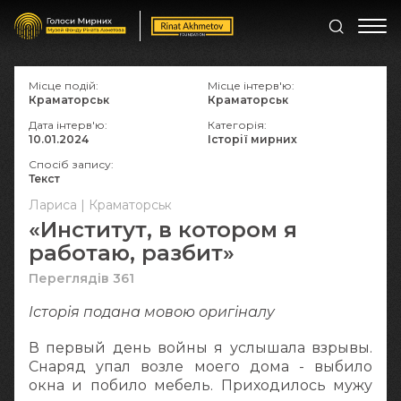
Місце подій:
Місце інтерв'ю:
Краматорськ
Краматорськ
Дата інтерв'ю:
Категорія:
10.01.2024
Історії мирних
Спосіб запису:
Текст
Лариса | Краматорськ
«Институт, в котором я
работаю, разбит»
Переглядів 361
Історія подана мовою оригіналy
В первый день войны я услышала взрывы.
Снаряд упал возле моего дома - выбило
окна и побило мебель. Приходилось мужу