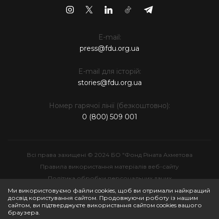
E-mail:
press@fdu.org.ua
E-mail для історій:
stories@fdu.org.ua
Номер гарячої лінії (безкоштовно):
0 (800) 509 001
Всі права захищені © 2024 БО "Фонд Ріната Ахметова
Правила використання матеріалів веб-сайту
Політика обробки персональних даних
Інтелектуальна власність
Ми використовуємо файли cookies, щоб ви отримали найкращий
досвід користування сайтом. Продовжуючи роботу із нашим
сайтом, ви підтверджуєте використання сайтом cookies вашого
браузера.