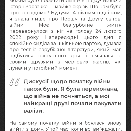
можна було побачити лише в підручниках з
історії. Зараз же — майже скрізь. Що нам було
про неї відомо? Будучи 14-річним підлітком,
я знала лише про Першу та Другу світові
війни. Моє безтурботне життя
перевернулося з ніг на голову 24 лютого
2022 року. Напередодні цього дня я
спокійно сиділа за шкільною партою, думала
про тест із зарубіжної літератури, який мав
відбутися наступного дня, і сміялася зі
своїми друзями з чергових жартів, які
лунали у потрібний момент.
Дискусії щодо початку війни
також були. Я була переконана,
що війна не почнеться, а мої
найкращі друзі почали пакувати
валізи.
На самому початку війни я боялася знову
вийти з дому. У той час, коли всі виїжджали,