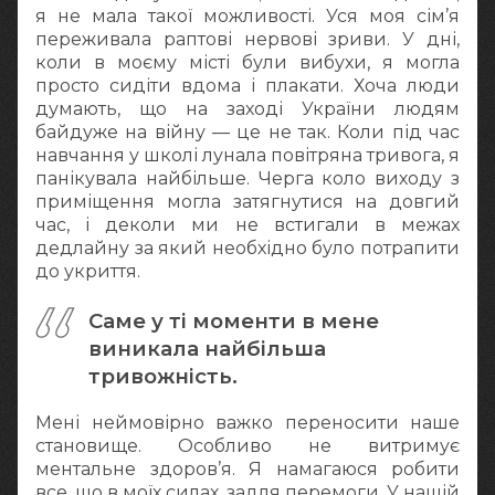
я не мала такої можливості. Уся моя сім’я
переживала раптові нервові зриви. У дні,
коли в моєму місті були вибухи, я могла
просто сидіти вдома і плакати. Хоча люди
думають, що на заході України людям
байдуже на війну — це не так. Коли під час
навчання у школі лунала повітряна тривога, я
панікувала найбільше. Черга коло виходу з
приміщення могла затягнутися на довгий
час, і деколи ми не встигали в межах
дедлайну за який необхідно було потрапити
до укриття.
Саме у ті моменти в мене
виникала найбільша
тривожність.
Мені неймовірно важко переносити наше
становище. Особливо не витримує
ментальне здоров’я. Я намагаюся робити
все, що в моїх силах, задля перемоги. У нашій