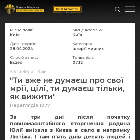
Місце подій:
Місце інтерв'ю:
Київ
Київ
Дата інтерв'ю:
Категорія:
28.04.2024
Історії мирних
Спосіб запису:
Тривалість:
Відео
07:12
Юлія Зеря | Київ
"Ти вже не думаєш про свої
мрії, цілі, ти думаєш тільки,
як вижити"
Переглядів 1077
За три дні після початку
повномасштабного вторгнення родина
Юлії виїхала з Києва в село в напрямку
Лютіжа. І там п’ять днів десять людей і