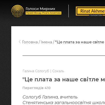
Головна
Імена
"Це плата за наше світле 
Галина Сологуб | Сокаль
"Це плата за наше світле м
Переглядів 410
Сологуб Галина, вчитель
Стенятинська загальноосвітня школа І