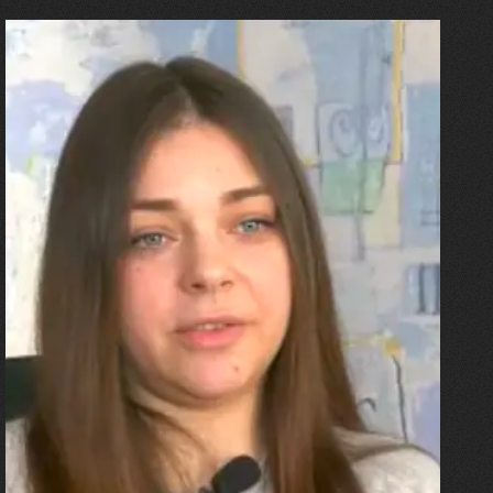
27.07.2026
Олександра Лініченко
"Я перенесла 11 операцій, та
плакала від фантомного
болю. Але маленька донька
бере за руку і змушує йти
далі"