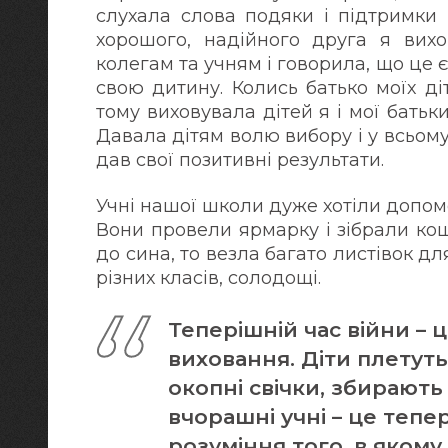
слухала слова подяки і підтримки й
хорошого, надійного друга я вихо
колегам та учням і говорила, що це 
свою дитину. Колись батько моїх ді
тому виховувала дітей я і мої батьк
Давала дітям волю вибору і у всьом
дав свої позитивні результати.
Учні нашої школи дуже хотіли допом
Вони провели ярмарку і зібрали кош
до сина, то везла багато листівок д
різних класів, солодощі.
Теперішній час війни – 
виховання. Діти плетуть
окопні свічки, збирають
вчорашні учні – це тепері
розуміння того, в якому