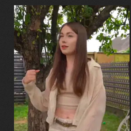
30.07.2026
Калина, Дарина та Віра Папроцькі
"Хвиля була, як від моря,
прозора і велика… Я ледве
встигла схопити племінницю"