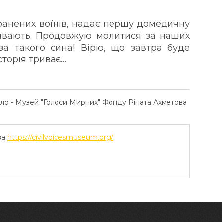
поранених воїнів, надає першу домедичну
живають. Продовжую молитися за наших
за такого сина! Вірю, що завтра буде
сторія триває…
ело - Музей "Голоси Мирних" Фонду Ріната Ахметова
ва
https://civilvoicesmuseum.org/