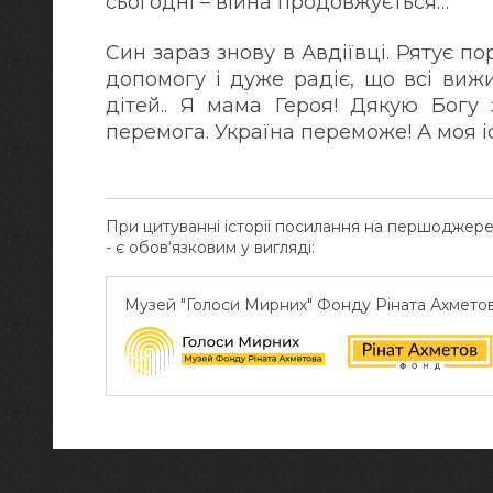
сьогодні – війна продовжується…
Син зараз знову в Авдіївці. Рятує 
допомогу і дуже радіє, що всі ви
дітей.. Я мама Героя! Дякую Богу 
перемога. Україна переможе! А моя і
При цитуванні історії посилання на першоджер
- є обов‘язковим у вигляді:
Музей "Голоси Мирних" Фонду Ріната Ахмето