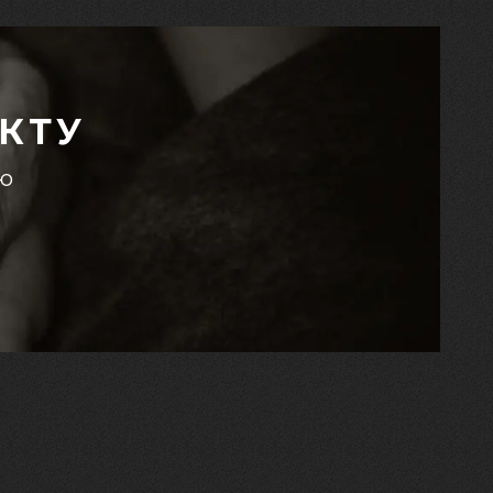
КТУ
єю