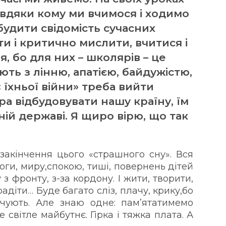
авдяки кому ми вчимося і ходимо
будити свідомість сучасних
и і критично мислити, вчитися і
, бо для них – школярів – це
ють з лінню, апатією, байдужістю,
 « їхньої війни» треба вийти
а відбудовувати нашу країну, їм
ній державі. Я щиро вірю, що так
 закінчення цього «страшного сну». Вся
моги, миру,спокою, тиші, повернень дітей
 з фронту, з-за кордону. І жити, творити,
адіти… Буде багато сліз, плачу, крику,бо
вчують. Але знаю одне: пам’ятатимемо
е світле майбутнє. Гірка і тяжка плата. А