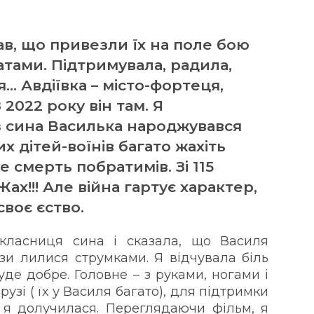
ав, що привезли їх на поле бою
атами. Підтримувала, радила,
… Авдіївка – місто-фортеця,
 2022 року він там. Я
 з сина Василька народжувався
х дітей-воїнів багато жахіть
е смерть побратимів. Зі 115
ах!!! Але війна гартує характер,
воє єство.
класниця сина і сказала, що Василя
зи лилися струмками. Я відчувала біль
уде добре. Головне – з руками, ногами і
узі ( їх у Василя багато), для підтримки
 я долучилася. Переглядаючи фільм, я