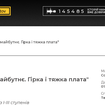
ІСТОРІЙ НА
145485
ВЖЕ ДОВІР
майбутнє. Гірка і тяжка плата"
Мі
С
айбутнє. Гірка і тяжка плата"
Да
01
Сп
Т
-ІІІ ступенів