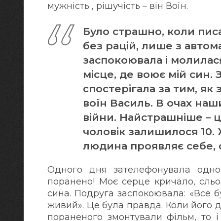
мужність , рішучість – він Воїн.
Було страшно, коли пис
без рацій, лише з автом
заспокоювала і молилася
місце, де воює мій син. З
спостерігала за тим, як
воїн Василь. В очах наши
війни. Найстрашніше – ц
чоловік залишилося 10. Ж
людина проявляє себе, с
Одного дня зателефонувала одно
поранено! Моє серце кричало, сльо
сина. Подруга заспокоювала: «Все б
живий». Це була правда. Коли його др
пораненого змонтували фільм, то і