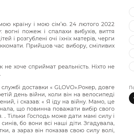
мою країну і мою сім’ю. 24 лютого 2022
: вогні пожеж і спалахи вибухів, виття
тей і розгублені очі їхніх матерів, черги
ськкомати. Прийшов час вибору, сміливих
к не хоче сприймат реальність. Ніхто не
.
 службі доставки « GLOVO».Рокер, довге
По
ретій день війни, коли він на велосипеді
ний, і сказав: « Я іду на війну. Мамо, це
 знала, що повинна поважати вибір свого
. .. Тільки Господь може дати мамі силу і
х синів, бо вони всі наші діти. Згадувала,
ки, а зараз він показав свою силу волі,