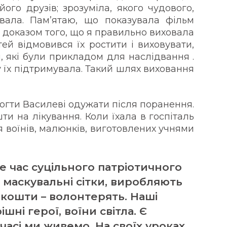
ого друзів; зрозуміла, якого чудового,
вала. Пам’ятаю, що показувала фільм
є доказом того, що я правильно виховала
тей відмовився їх ростити і виховувати,
и, які були прикладом для наслідвання .
у їх підтримувала. Такий шлях виховання
огти Василеві одужати після поранення.
ти на лікування. Коли їхала в госпіталь
ля воїнів, малюнків, виготовлених учнями
це час суцільного патріотичного
 маскувальні сітки, виробляють
 кошти – волонтерять. Наші
шні герої, воїни світла. Є
 часі ми живемо. На своїх уроках