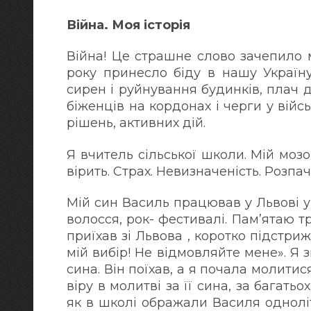
Війна. Моя історія
Війна! Це страшне слово зачепило 
року принесло біду в нашу Україну
сирен і руйнування будинків, плач ді
біженців на кордонах і черги у вій
рішень, активних дій.
Я вчитель сільської школи. Мій мозо
вірить. Страх. Невизначеність. Розпач
Мій син Василь працював у Львові у
волосся, рок- фестивалі. Пам’ятаю т
приїхав зі Львова , коротко підстриже
мій вибір! Не відмовляйте мене». Я
сина. Він поїхав, а я почала молитися
віру в молитві за її сина, за багатьо
як в школі ображали Василя одноліт