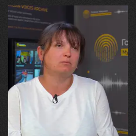
29.07.2026
Марина, Ваїд та Аміна Харченко
"Попри всі втрати, ми не
зламалися: тепер я бачу
свого вбитого чоловіка у
наших дітях"