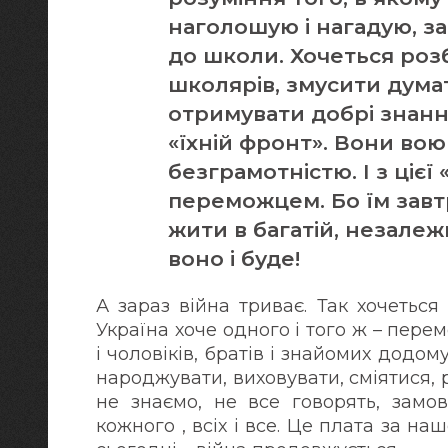
наголошую і нагадую, з
до школи. Хочеться роз
школярів, змусити думат
отримувати добрі знання
«їхній фронт». Вони вою
безграмотністю. І з цієї
переможцем. Бо їм завтр
жити в багатій, незалеж
воно і буде!
А зараз війна триває. Так хочеться
Україна хоче одного і того ж – пере
і чоловіків, братів і знайомих додому
народжувати, виховувати, сміятися, р
не знаємо, не все говорять, замо
кожного , всіх і все. Це плата за наш