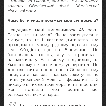
Сташевська Оксана, вчитель Комунального
закладу "Ободівський ліцей" Ободівської
сільської ради
Чому бути українкою – це моя суперсила?
Нещодавно мені виповнилося 43 роки.
Багато це чи мало? Якщо озирнутися в
минуле, то це і щасливе дитинство, яке
проходило в моєму рідному подільському
селі Ободівка, що на Вінниччині. Це
багатобарвна юність, яку я проживала,
навчаючись у Балтському педучилищі та
Уманському педагогічному університеті. Це
доросле життя, проведене в Ободівському
ліцеї, де я навчала і навчаю своїх учнів не
лише українській мові та інформатиці, а й
виховую в них людські моральні цінності, які
мені привила моя родина, мої
односельчани, мій народ.
Так, саме мій народ, який за