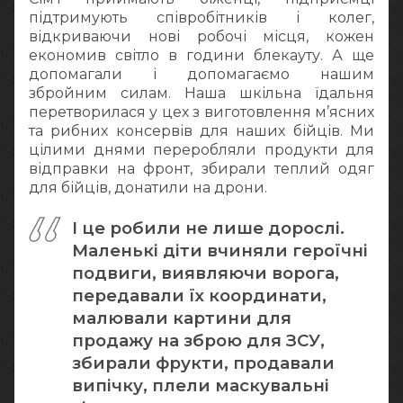
підтримують співробітників і колег,
відкриваючи нові робочі місця, кожен
економив світло в години блекауту. А ще
допомагали і допомагаємо нашим
збройним силам. Наша шкільна їдальня
перетворилася у цех з виготовлення м’ясних
та рибних консервів для наших бійців. Ми
цілими днями переробляли продукти для
відправки на фронт, збирали теплий одяг
для бійців, донатили на дрони.
І це робили не лише дорослі.
Маленькі діти вчиняли героїчні
подвиги, виявляючи ворога,
передавали їх координати,
малювали картини для
продажу на зброю для ЗСУ,
збирали фрукти, продавали
випічку, плели маскувальні