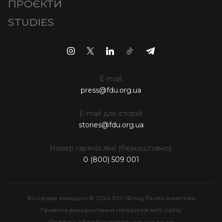
ПРОЄКТИ
STUDIES
E-mail:
press@fdu.org.ua
E-mail для історій:
stories@fdu.org.ua
Номер гарячої лінії (безкоштовно):
0 (800) 509 001
Всі права захищені © 2024 БО "Фонд Ріната Ахметова
Правила використання матеріалів веб-сайту
Політика обробки персональних даних