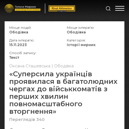
Місце подій:
Місце інтерв'ю:
Ободівка
Ободівка
Дата інтерв'ю:
Категорія:
15.11.2023
Історії мирних
Спосіб запису:
Текст
Оксана Сташевська | Ободівка
«Суперсила українців
проявилася в багатолюдних
чергах до військкоматів з
перших хвилин
повномасштабного
вторгнення»
Переглядів 340