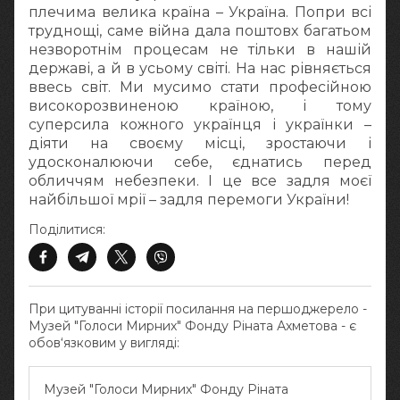
плечима велика країна – Україна. Попри всі
труднощі, саме війна дала поштовх багатьом
незворотнім процесам не тільки в нашій
державі, а й в усьому світі. На нас рівняється
ввесь світ. Ми мусимо стати професійною
високорозвиненою країною, і тому
суперсила кожного українця і українки –
діяти на своєму місці, зростаючи і
удосконалюючи себе, єднатись перед
обличчям небезпеки. І це все задля моєї
найбільшої мрії – задля перемоги України!
Поділитися:
При цитуванні історії посилання на першоджерело -
Музей "Голоси Мирних" Фонду Ріната Ахметова - є
обов‘язковим у вигляді:
Музей "Голоси Мирних" Фонду Ріната