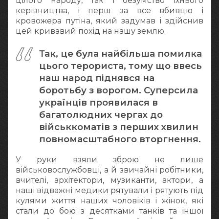
цілого народу, так і безумство їхнього
керівництва, і перш за все вбивцю і
кровожера путіна, який задумав і здійснив
цей кривавий похід на нашу землю.
Так, це була найбільша помилка
цього терориста, тому що ввесь
наш народ піднявся на
боротьбу з ворогом. Суперсила
українців проявилася в
багатолюдних чергах до
військкоматів з перших хвилин
повномасштабного вторгнення.
У руки взяли зброю не лише
військовослужбовці, а й звичайні робітники,
вчителі, архітектори, музиканти, актори, а
наші відважні медики рятували і рятують під
кулями життя наших чоловіків і жінок, які
стали до бою з десятками танків та іншої