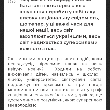
багатолітню історію свого
існування виробив у собі таку
високу національну свідомість,
що тепер, у ці важкі часи для
нашої нації, весь світ
захоплюється українцями, весь
світ надихається суперсилами
кожного з нас.
Як жили ми до цих трагічних подій, коли
нелюд-сусід віроломно напав на нашу
квітучу країну? Ходили на роботу,
виховували дітей, навчались у школах ,
ліцеях, університетах, святкували свята,
подорожували країнами та при нагоді
методично писали в різних анкетах у графі
«національність» українець чи українка, ще
достеменно не розуміючи, якою суперсилою
ми володіємо.