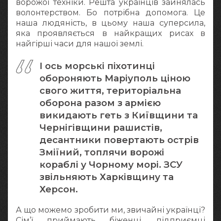
ворожої техніки. Решта українців зайнялась
волонтерством. Бо потрібна допомога. Це
наша людяність, в цьому наша суперсила,
яка проявляється в найкращих рисах в
найгірші часи для нашої землі.
І ось морські піхотинці
обороняють Маріуполь ціною
свого життя, територіальна
оборона разом з армією
викидають геть з Київщини та
Чернігівщини рашистів,
десантники повертають острів
Зміїний, топлячи ворожі
кораблі у Чорному морі. ЗСУ
звільняють Харківщину та
Херсон.
А що можемо зробити ми, звичайні українці?
Сім’ї приймають біженці, підприємці