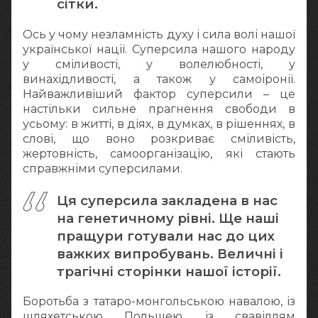
сітки.
Ось у чому незламність духу і сила волі нашої
української нації. Суперсила нашого народу
у сміливості, у волелюбності, у
винахідливості, а також у самоіронії.
Найважливіший фактор суперсили – це
настільки сильне прагнення свободи в
усьому: в житті, в діях, в думках, в рішеннях, в
слові, що воно розкриває сміливість,
жертовність, самоорганізацію, які стають
справжніми суперсилами.
Ця суперсила закладена в нас
на генетичному рівні. Ще наші
пращури готували нас до цих
важких випробувань. Величні і
трагічні сторінки нашої історії.
Боротьба з татаро-монгольською навалою, із
шляхетською Польщею, із свавіллям