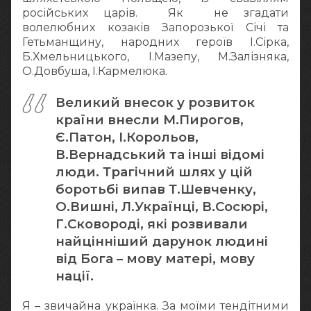
російських царів. Як не згадати
волелюбних козаків Запорозької Січі та
Гетьманщину, народних героїв І.Сірка,
Б.Хмельницького, І.Мазепу, М.Залізняка,
О.Довбуша, І.Кармелюка.
Великий внесок у розвиток
країни внесли М.Пирогов,
Є.Патон, І.Корольов,
В.Вернадський та інші відомі
люди. Трагічний шлях у цій
боротьбі випав Т.Шевченку,
О.Вишні, Л.Українці, В.Сосюрі,
Г.Сковороді, які розвивали
найцінніший дарунок людині
від Бога – мову матері, мову
нації.
Я – звичайна українка. За моїми тендітними