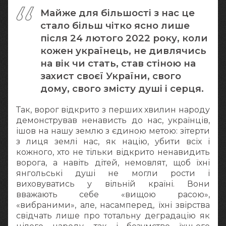
Майже для більшості з нас це
стало більш чітко ясно лише
після 24 лютого 2022 року, коли
кожен українець, не дивлячись
на вік чи стать, став стіною на
захист своєї України, свого
дому, свого змісту душі і серця.
Так, ворог відкрито з перших хвилин народу
демонстрував ненависть до нас, українців,
ішов на нашу землю з єдиною метою: зітерти
з лиця землі нас, як націю, убити всіх і
кожного, хто не тільки відкрито ненавидить
ворога, а навіть дітей, немовлят, щоб їхні
янгольські душі не могли рости і
виховуватись у вільній країні. Вони
вважають себе «вищою расою»,
«вибраними», але, насамперед, їхні звірства
свідчать лише про тотальну деградацію як