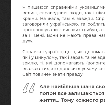
Я пишаюся справжніми українцями! 
великі, справедливі люди, так і нік
країни. На жаль, такі є завжди. Сп
заговорили українською, та роблять
проголошували з високих трибун, а 
за її межі. Вони не мають права н
духу.
Справжні українці це ті, які допома
як і у минулому, так і зараз, та не 
землю, ті, які допомагають (волон
вважаю тих, хто доносить усьому сві
Світ повинен знати правду!
Але найбільша шана сь
попри все залишаються н
життя… Тому кожного ра