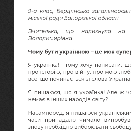
9-а клас, Бердянська загальноосвіт
міської ради Запорізької області
Вчителька, що надихнула на
Володимирівна
Чому бути українкою – це моя супе
Я-українка! І тому хочу написати, 
про історію, про війну, про мою лю
все, що починається зі слова Україна
Я пишаюся, що я українка! Але ж чо
немає в інших народів світу?
Насамперед, я пишаюся українським
часи припадало чимало випробува
знову необхідно виборювати свободу