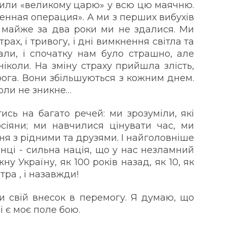
вірили «великому царю» у всю цю маячню.
енная операция». А ми з перших вибухів
 майже за два роки ми не здалися. Ми
страх, і тривогу, і дні вимкнення світла та
вали, і спочатку нам було страшно, але
ніколи. На зміну страху прийшла злість,
рога. Вони збільшуються з кожним днем.
коли не зникне…
ись на багато речей: ми зрозуміли, які
сіяни; ми навчилися цінувати час, ми
ня з рідними та друзями. І найголовніше
їнці - сильна нація, що у нас незламний
у Україну, як 100 років назад, як 10, як
автра , і назавжди!
и свій внесок в перемогу. Я думаю, що
 є моє поле бою.