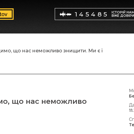
ІСТОРІЙ НА
145485
ВЖЕ ДОВІР
имо, що нас неможливо знищити. Ми є і
Мі
Б
мо, що нас неможливо
Да
11
Сп
Т