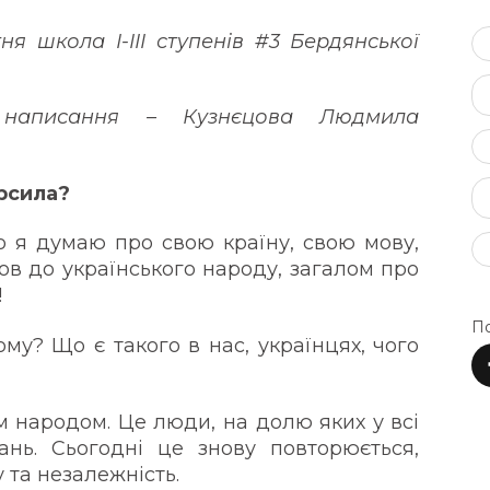
ня школа І-ІІІ ступенів #3 Бердянської
 написання – Кузнєцова Людмила
рсила?
що я думаю про свою країну, свою мову,
бов до українського народу, загалом про
!
По
му? Що є такого в нас, українцях, чого
 народом. Це люди, на долю яких у всі
нь. Сьогодні це знову повторюється,
 та незалежність.