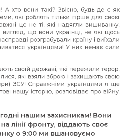
А хто вони такі? Звісно, будь-де є як
чеми, які роблять тільки гірше для своєї
равжні це не ті, які надягли вишиванку,
 вигляд, що вони українці, не які щось
насправді розграбували країну і виїхали
азиватися українцями! У них немає сили
гають своїй державі, які пережили терор,
здалися, які взяли зброю і захищають свою
тери) ЗСУ! Справжніми українцями я ще
тові нашу історію, розповідає про війну.
огодні нашим захисникам! Вони
а лінії фронту, віддають своє
нку о 9:00 ми вшановуємо