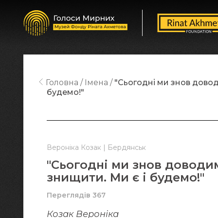
Головна
Імена
"Сьогодні ми знов довод
будемо!"
Вероніка Козак | Бердянськ
"Сьогодні ми знов доводи
знищити. Ми є і будемо!"
Переглядів 367
Козак Вероніка