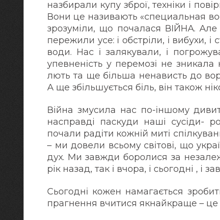
назбирали купу зброї, техніки і по
Вони це називають «специальная во
зрозуміли, що почалася ВІЙНА. Але
пережили усе: і обстріли, і вибухи, і 
води. Нас і залякували, і погрожу
упевненість у перемозі не зникала 
лють та ще більша ненависть до во
А ще збільшується біль, він також ні
Війна змусила нас по-іншому дивит
насправді паскуди наші сусіди- ро
почали радіти кожній миті спілкуван
– ми довели всьому світові, що укра
дух. Ми завжди боролися за незалежн
рік назад, так і вчора, і сьогодні , і з
Сьогодні кожен намагається зробит
прагнення вчитися якнайкраще – це і