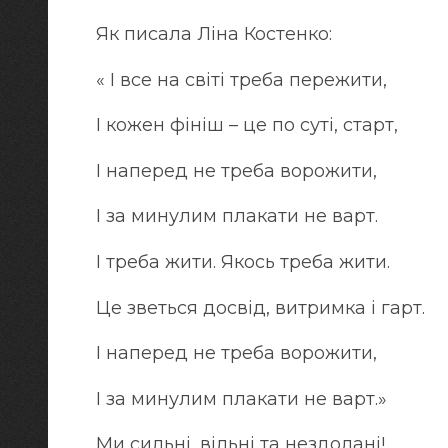
Як писала Ліна Костенко:
« І все на світі треба пережити,
І кожен фініш – це по суті, старт,
І наперед не треба ворожити,
І за минулим плакати не варт.
І треба жити. Якось треба жити.
Це зветься досвід, витримка і гарт.
І наперед не треба ворожити,
І за минулим плакати не варт.»
Ми сильні, вільні та нездолані!