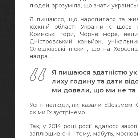
людей, зрозуміла, що знати українсь
Я пишаюся, що народилася та живу
кожній області України є щось н
Кримські гори, Чорне море, вели
Дністровський каньйон, унікальн
Олешківські піски , що на Херсонщ
надра…
Я пишаюся здатністю ук
лиху годину та дати відс
ми довели, що ми не та 
Усі ті нелюди, які казали: «Возьмём 
як ми їх зустрінемо.
Так, у 2014 році росії вдалося захо
заплющив очі. І тому, мабуть, моско