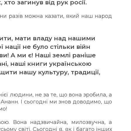
хто загинув від рук росії.
они разів можна казати, який наш народ
ити, мати владу над нашими
ї нації не було стільки війн
и! А ми є! Наші землі раніше
ні, наші книги українською
щити нашу культуру, традиції,
ієї людини, не за те, що вона зробила, а
фі Ананн. І сьогодні ми знов доводимо, що
мо!
ю. Вона надзвичайна, милозвучна, а
ьому світі. Сьогодні я, як і багато інших