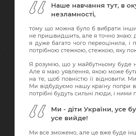
Наше навчання тут, в оку
незламності,
тому що можна було б вибрати інший
не пришвидшить, але я точно знаю: 
я дуже багато чого переоцінила, і 
потрібною стежкою, стежкою, яку пок
Я розумію, що у майбутньому буде н
Але я маю уявлення, якою може бути 
на те, щоб повністю її відновити. М
Ми відбудуємо нашу країну попри вс
потрібні будуть сильні люди, і ними 
Ми - діти України, усе б
усе вийде!
Ми все зможемо, але це вже буде інша