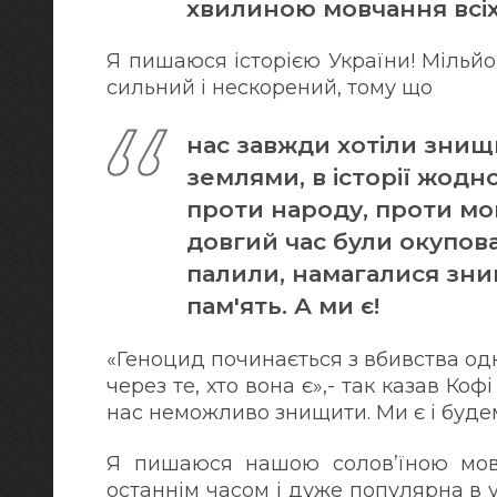
хвилиною мовчання всіх, 
Я пишаюся історією України! Мільй
сильний і нескорений, тому що
нас завжди хотіли знищ
землями, в історії жодно
проти народу, проти мов
довгий час були окупова
палили, намагалися зни
пам'ять. А ми є!
«Геноцид починається з вбивства одн
через те, хто вона є»,- так казав Ко
нас неможливо знищити. Ми є і буде
Я пишаюся нашою солов’їною мово
останнім часом і дуже популярна в ус