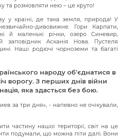
ку та розмовляти нею – це круто!
 у країні, де така земля, природа! У
езвичайно-дивовижне. Гори Карпати,
кі й маленькі річки, озеро Синевир,
ий заповідник Асканія Нова. Пустеля
ині. Наші родючі чорноземи та багаті
раїнського народу об’єднатися в
іч ворогу. З перших днів війни
нація, яка здасться без бою.
Киев за три дня», - напевно не очікували,
пити частину нашої території, світ на це
вити подумали, що можна піти далі. Вони