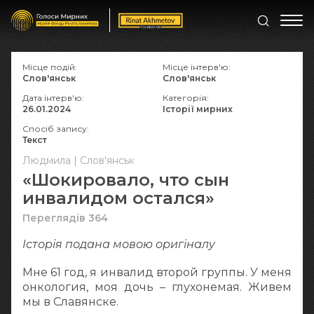
Місце подій:
Місце інтерв'ю:
Слов'янськ
Слов'янськ
Дата інтерв'ю:
Категорія:
26.01.2024
Історії мирних
Спосіб запису:
Текст
Людмила | Слов'янськ
«Шокировало, что сын
инвалидом остался»
Переглядів 364
Історія подана мовою оригіналy
Мне 61 год, я инвалид второй группы. У меня
онкология, моя дочь – глухонемая. Живем
мы в Славянске.