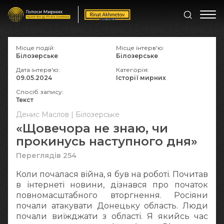
Місце подій:
Місце інтерв'ю:
Білозерське
Білозерське
Дата інтерв'ю:
Категорія:
09.05.2024
Історії мирних
Спосіб запису:
Текст
Денис Маслов | Білозерське
«Щовечора не знаю, чи
прокинусь наступного дня»
Переглядів 254
Коли почалася війна, я був на роботі. Почитав
в інтернеті новини, дізнався про початок
повномасштабного вторгнення. Росіяни
почали атакувати Донецьку область. Люди
почали виїжджати з області. Я якийсь час