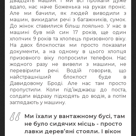
двадцять машин. І ми всі проїхали дуже
вдало, нас наче Боженька на руках проніс.
Але ми бачили, як людей виводили з
машин, викидали речі з багажників, сумок.
До жінок ставилися більш лояльно. У нас в
машині був мій син 17 років, ще один
хлопчик 9 років та хлопець призовного віку.
На двох блокпостах ми просто показали
документи, а на одному в цього хлопця
призовного віку попросили телефон. Нас
жодного разу не вивели з машини, не
перевірили речі. Водій говорив, що
найстрашніший блокпост буде в
Давидовому Броді. Але нас там просто
пропустили. Коли під’їжджаєш до поста,
солдати відразу підходять до водія, а потім
заглядають у машину.
Ми їхали у вантажному бусі, там
не було сидячих місць - просто
лавки дерев’яні стояли. І вікон