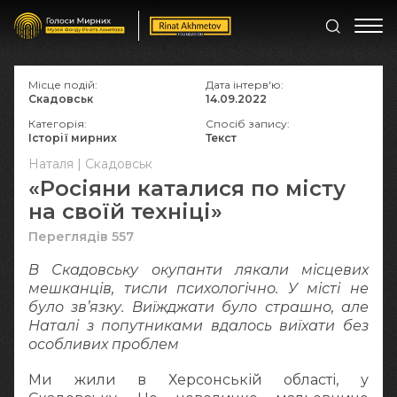
Місце подій:
Дата інтерв'ю:
Скадовськ
14.09.2022
Категорія:
Спосіб запису:
Історії мирних
Текст
Наталя | Скадовськ
«Росіяни каталися по місту
на своїй техніці»
Переглядів 557
В Скадовську окупанти лякали місцевих
мешканців, тисли психологічно. У місті не
було зв’язку. Виїжджати було страшно, але
Наталі з попутниками вдалось виїхати без
особливих проблем
Ми жили в Херсонській області, у