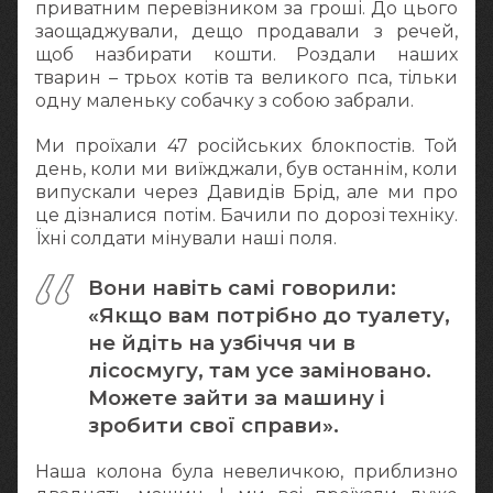
приватним перевізником за гроші. До цього
заощаджували, дещо продавали з речей,
щоб назбирати кошти. Роздали наших
тварин – трьох котів та великого пса, тільки
одну маленьку собачку з собою забрали.
Ми проїхали 47 російських блокпостів. Той
день, коли ми виїжджали, був останнім, коли
випускали через Давидів Брід, але ми про
це дізналися потім. Бачили по дорозі техніку.
Їхні солдати мінували наші поля.
Вони навіть самі говорили:
«Якщо вам потрібно до туалету,
не йдіть на узбіччя чи в
лісосмугу, там усе заміновано.
Можете зайти за машину і
зробити свої справи».
Наша колона була невеличкою, приблизно