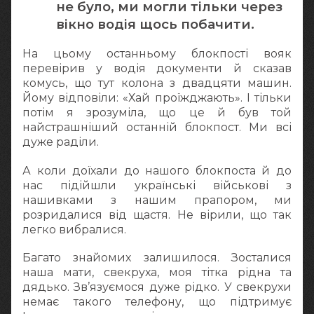
не було, ми могли тільки через
вікно водія щось побачити.
На цьому останньому блокпості вояк
перевірив у водія документи й сказав
комусь, що тут колона з двадцяти машин.
Йому відповіли: «Хай проїжджають». І тільки
потім я зрозуміла, що це й був той
найстрашніший останній блокпост. Ми всі
дуже раділи.
А коли доїхали до нашого блокпоста й до
нас підійшли українські військові з
нашивками з нашим прапором, ми
розридалися від щастя. Не вірили, що так
легко вибралися.
Багато знайомих залишилося. Зосталися
наша мати, свекруха, моя тітка рідна та
дядько. Зв’язуємося дуже рідко. У свекрухи
немає такого телефону, що підтримує