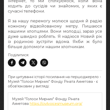
Інтернет, то ми спілкуємося, коли вона
ходить до сусідів чи знайомих, у яких є
сучасні телефони.
Я за нашу перемогу молюся щодня й радію
кожному відвойованому метру. Пишаюся
нашими хлопцями. Вони молодці, зараз усе
дуже швидко роблять. Я надіюся Новий рік
із родиною зустріти вдома. Якби ж було
більше допомоги нашим хлопчикам.
Поділитися:
При цитуванні історії посилання на першоджерело -
Музей "Голоси Мирних" Фонду Ріната Ахметова - є
обов‘язковим у вигляді:
Музей "Голоси Мирних" Фонду Ріната
Ахметова
https://civilvoicesmuseum.org/