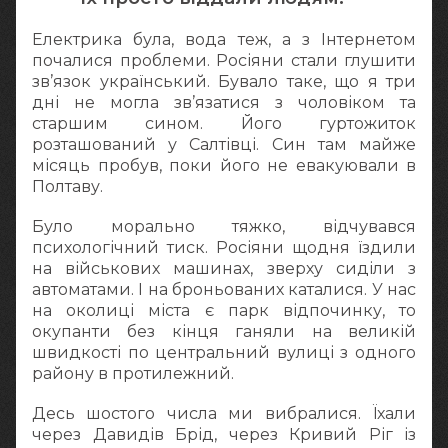
Електрика була, вода теж, а з Інтернетом
почалися проблеми. Росіяни стали глушити
зв’язок український. Бувало таке, що я три
дні не могла зв’язатися з чоловіком та
старшим сином. Його гуртожиток
розташований у Салтівці. Син там майже
місяць пробув, поки його не евакуювали в
Полтаву.
Було морально тяжко, відчувався
психологічний тиск. Росіяни щодня їздили
на військових машинах, зверху сиділи з
автоматами. І на броньованих каталися. У нас
на околиці міста є парк відпочинку, то
окупанти без кінця ганяли на великій
швидкості по центральний вулиці з одного
району в протилежний.
Десь шостого числа ми вибралися. Їхали
через Давидів Брід, через Кривий Ріг із