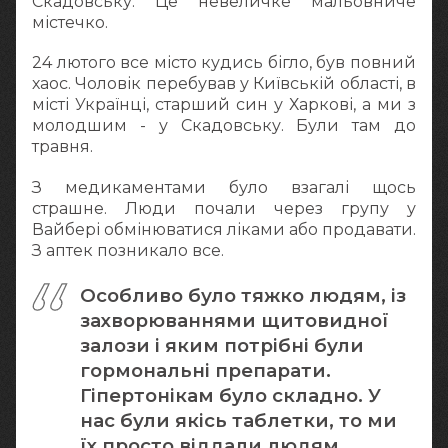
Скадовську. Це невеличке мальовниче
містечко.
24 лютого все місто кудись бігло, був повний
хаос. Чоловік перебував у Київській області, в
місті Українці, старший син у Харкові, а ми з
молодшим - у Скадовську. Були там до
травня.
З медикаментами було взагалі щось
страшне. Люди почали через групу у
Вайбері обмінюватися ліками або продавати.
З аптек позникало все.
Особливо було тяжко людям, із
захворюваннями щитовидної
залози і яким потрібні були
гормональні препарати.
Гіпертонікам було складно. У
нас були якісь таблетки, то ми
їх просто віддали людям.