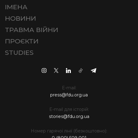
ІМЕНА
НОВИНИ
ТРАВМА ВІЙНИ
ПРОЄКТИ
STUDIES
E-mail:
press@fdu.org.ua
E-mail для історій:
stories@fdu.org.ua
Номер гарячої лінії (безкоштовно):
0 (800) 509 001