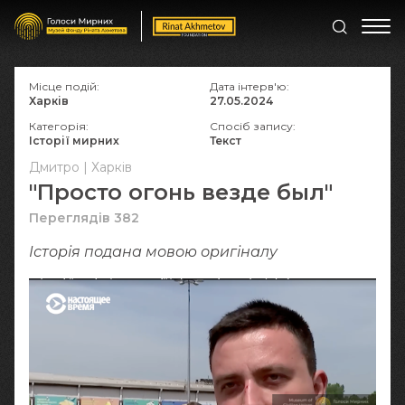
Місце подій:
Дата інтерв'ю:
Харків
27.05.2024
Категорія:
Спосіб запису:
Історії мирних
Текст
Дмитро | Харків
"Просто огонь везде был"
Переглядів 382
Історія подана мовою оригіналy