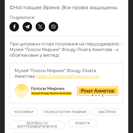
©Настоящее Время. Все права защищены.
Поділитися:
При цитуванні історії посилання на першоджерело -
Музей "Голоси Мирних" Фонду Ріната Ахметова - є
обов‘язковим у вигляді:
Музей "Голоси Мирних" Фонду Ріната
Ахметова
https://civilvoicesmuseum.org/
ЧОЛОВІКИ
ПСИХОЛОГІЧНІ ТРАВМИ
ОБСТРІЛИ
БЕЗПЕКА ТА
РОБОТА
ЖИТТЄЗАБЕЗПЕЧЕННЯ