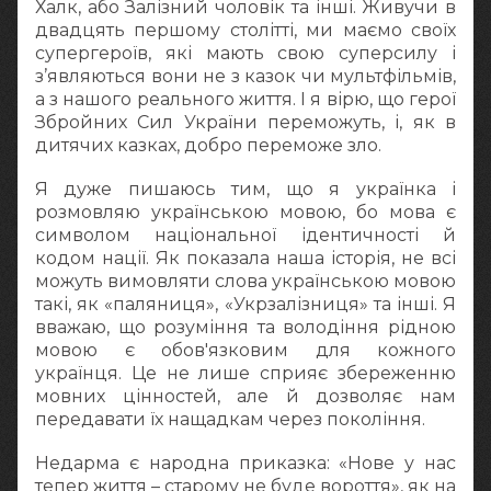
Халк, або Залізний чоловік та інші. Живучи в
двадцять першому столітті, ми маємо своїх
супергероїв, які мають свою суперсилу і
з’являються вони не з казок чи мультфільмів,
а з нашого реального життя. І я вірю, що герої
Збройних Сил України переможуть, і, як в
дитячих казках, добро переможе зло.
Я дуже пишаюсь тим, що я українка і
розмовляю українською мовою, бо мова є
символом національної ідентичності й
кодом нації. Як показала наша історія, не всі
можуть вимовляти слова українською мовою
такі, як «паляниця», «Укрзалізниця» та інші. Я
вважаю, що розуміння та володіння рідною
мовою є обов'язковим для кожного
українця. Це не лише сприяє збереженню
мовних цінностей, але й дозволяє нам
передавати їх нащадкам через покоління.
Недарма є народна приказка: «Нове у нас
тепер життя – старому не буде вороття», як на