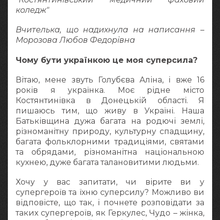
коледж"
Вчителька, що надихнула на написання –
Морозова Любов Федорівна
Чому бути українкою це моя суперсила?
Вітаю, мене звуть Голубєва Аліна, і вже 16
років я українка. Моє рідне місто
Костянтинівка в Донецькій області. Я
пишаюсь тим, що живу в Україні. Наша
Батьківщина дужа багата на родючі землі,
різноманітну природу, культурну спадщину,
багата фольклорними традиціями, святами
та обрядами, різноманітна національною
кухнею, дуже багата талановитими людьми.
Хочу у вас запитати, чи вірите ви у
супергероїв та їхню суперсилу? Можливо ви
відповісте, що так, і почнете розповідати за
таких супергероїв, як Геркулес, Чудо – жінка,