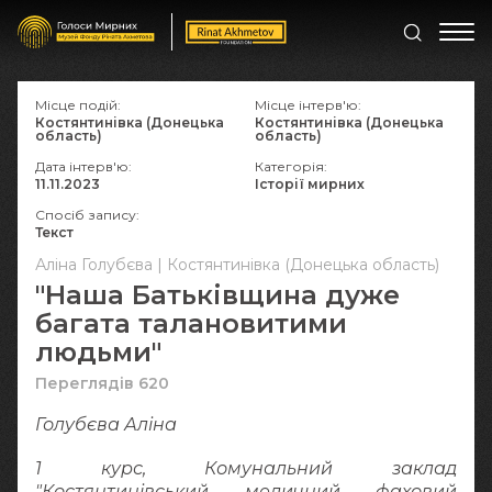
Місце подій:
Місце інтерв'ю:
Костянтинівка (Донецька
Костянтинівка (Донецька
область)
область)
Дата інтерв'ю:
Категорія:
11.11.2023
Історії мирних
Спосіб запису:
Текст
Аліна Голубєва | Костянтинівка (Донецька область)
"Наша Батьківщина дуже
багата талановитими
людьми"
Переглядів 620
Голубєва Аліна
1 курс, Комунальний заклад
"Костянтинівський медичний фаховий