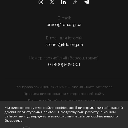
E-mail:
press@fdu.org.ua
E-mail для історій:
stories@fdu.org.ua
Номер гарячої лінії (безкоштовно):
0 (800) 509 001
Всі права захищені © 2024 БО "Фонд Ріната Ахметова
Правила використання матеріалів веб-сайту
Політика обробки персональних даних
Інтелектуальна власність
Ми використовуємо файли cookies, щоб ви отримали найкращий
досвід користування сайтом. Продовжуючи роботу із нашим
сайтом, ви підтверджуєте використання сайтом cookies вашого
браузера.