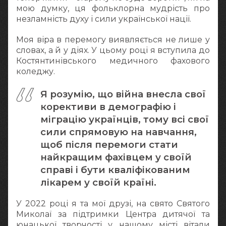
мою думку, ця фольклорна мудрість про
незламність духу і сили української нації.
Моя віра в перемогу виявляється не лише у
словах, а й у діях. У цьому році я вступила до
Костянтинівського медичного фахового
коледжу.
Я розумію, що війна внесла свої
корективи в демографію і
міграцію українців, тому всі свої
сили спрямовую на навчання,
щоб після перемоги стати
найкращим фахівцем у своїй
справі і бути кваліфікованим
лікарем у своїй країні.
У 2022 році я та мої друзі, на свято Святого
Миколаї за підтримки Центра дитячої та
юнацької творчості у нашому місті вітали