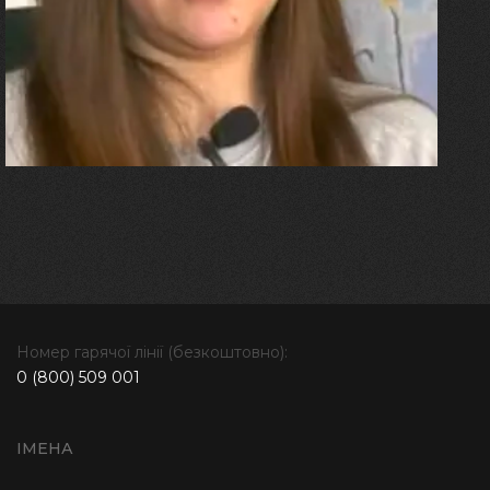
"Я перенесла 11 операцій, та
плакала від фантомного
болю. Але маленька донька
бере за руку і змушує йти
далі"
Номер гарячої лінії (безкоштовно):
0 (800) 509 001
ІМЕНА