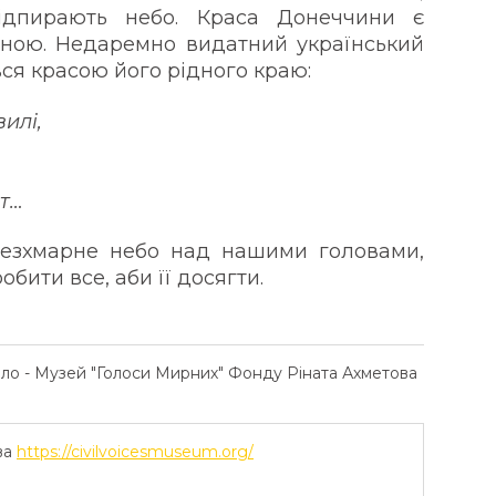
підпирають небо. Краса Донеччини є
жною. Недаремно видатний український
я красою його рідного краю:
вилі,
іт…
безхмарне небо над нашими головами,
обити все, аби її досягти.
ело - Музей "Голоси Мирних" Фонду Ріната Ахметова
ва
https://civilvoicesmuseum.org/