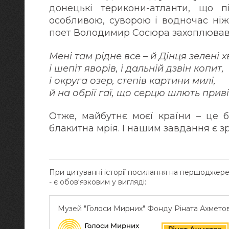
донецькі терикони-атланти, що 
особливою, суворою і водночас ні
поет Володимир Сосюра захоплювавс
Мені там рідне все – й Дінця зелені х
і шепіт яворів, і дальній дзвін копит,
і округа озер, степів картини милі,
й на обрії гаї, що серцю шлють прив
Отже, майбутнє моєї країни – це 
блакитна мрія. І нашим завдання є зр
При цитуванні історії посилання на першоджер
- є обов‘язковим у вигляді:
Музей "Голоси Мирних" Фонду Ріната Ахмето