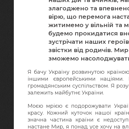
злагоджено та впевнен
вірю, що перемога настан
житимемо у вільній та м
будемо прокидатися вно
зустрічати наших героїв
звістки від родичів. Мир
зможемо насолоджуват
Я бачу Україну розвинутою країною
іншими європейськими націями. 
громадянським суспільством. Я розу
залежить майбутнє України.
Моєю мрією є подорожувати Україно
красу. Кожний куточок нашої краї
значна частина країни є недоступ
настане Мир, я понад усе хочу на в