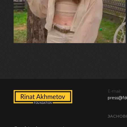
"Хвиля була, як від моря,
прозора і велика… Я ледве
встигла схопити племінницю"
E-mail:
press@fd
ЗАСНОВ