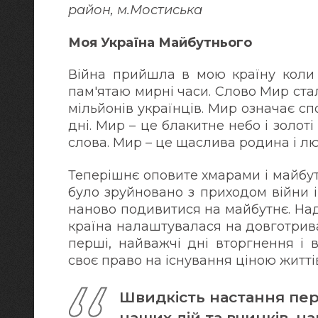
район, м.Мостиська
Моя Україна Майбутнього
Війна прийшла в мою країну коли м
пам'ятаю мирні часи. Слово Мир ста
мільйонів українців. Мир означає сп
дні. Мир – це блакитне небо і золоті
слова. Мир – це щаслива родина і люб
Теперішнє оповите хмарами і майбут
було зруйновано з приходом війни і
наново подивитися на майбутнє. Над
країна налаштувалася на довготрив
перші, найважчі дні вторгнення і 
своє право на існування ціною житті
Швидкість настання пер
наших дій та вчинків, на