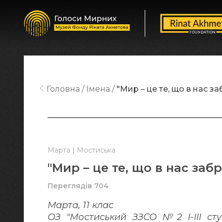
Головна
Імена
"Мир – це те, що в нас з
Марта | Мостиська
"Мир – це те, що в нас заб
Переглядів 704
Марта, 11 клас
ОЗ "Мостиський ЗЗСО №2 І-ІІІ ступ