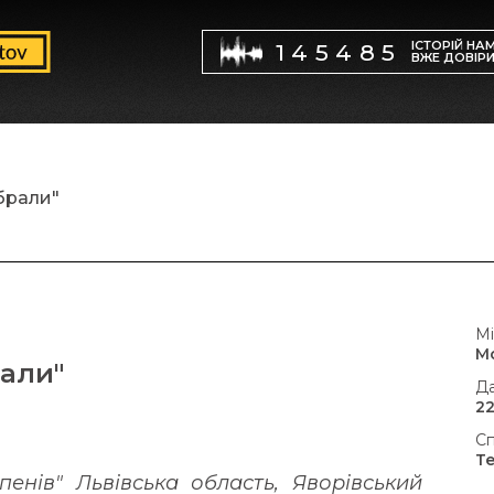
ІСТОРІЙ НА
145485
ВЖЕ ДОВІР
абрали"
Мі
М
рали"
Да
22
Сп
Т
енів" Львівська область, Яворівський