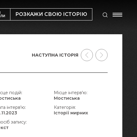
М
РОЗКАЖИ СВОЮ ІСТОРІЮ
ИЛИ
НАСТУПНА ІСТОРІЯ
сце подій:
Місце інтерв'ю:
остиська
Мостиська
та інтерв'ю:
Категорія:
.11.2023
Історії мирних
осіб запису:
екст