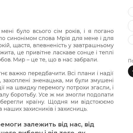
ені було всього сім років, і я погано
ло синонімом слова Мрія для мене і для
окій, щастя, впевненість у завтрашньому
 жита, це привітне ласкаве сонце і теплі
ов. Мир – це те, що в нас забрали.
По
нє важко передбачити. Всі плани і надії
, захоплені зненацька, ми були змушені
ії на швидку перемогу потрохи згасли, і
алу боротьбу. Усе ж ми змогли подолати
вберегли країну. Щодня ми відстоюємо
в наших захисників і захисниць.
емоги залежить від нас, від
шого вибору і від того, як