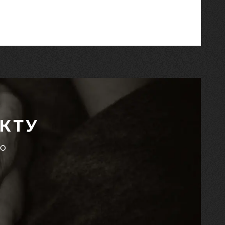
КТУ
єю