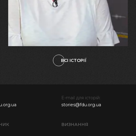
"Попри всі втрати, ми не
зламалися: тепер я бачу
свого вбитого чоловіка у
наших дітях"
ВСІ ІСТОРІЇ
E-mail для історій:
u.org.ua
stories@fdu.org.ua
НИК
ВИЗНАННЯ