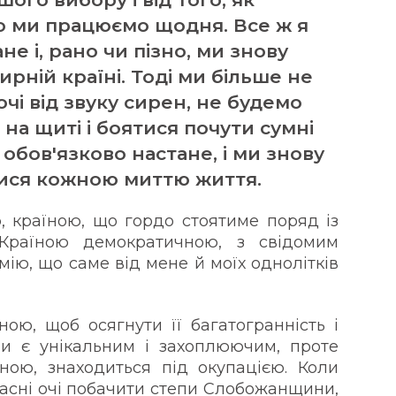
о ми працюємо щодня. Все ж я
е і, рано чи пізно, ми знову
ирній країні. Тоді ми більше не
чі від звуку сирен, не будемо
 на щиті і боятися почути сумні
 обов'язково настане, і ми знову
ися кожною миттю життя.
, країною, що гордо стоятиме поряд із
Країною демократичною, з свідомим
мію, що саме від мене й моїх однолітків
ю, щоб осягнути її багатогранність і
ни є унікальним і захоплюючим, проте
ною, знаходиться під окупацією. Коли
ласні очі побачити степи Слобожанщини,