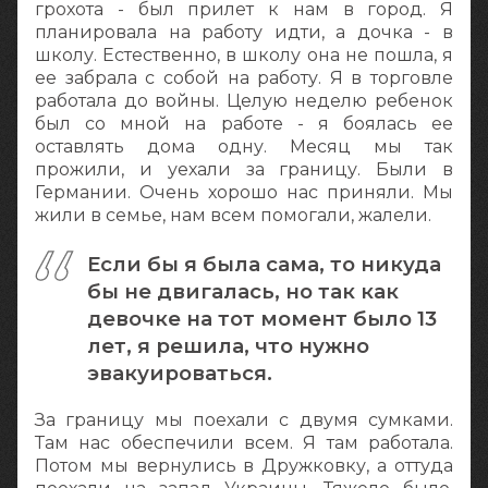
грохота - был прилет к нам в город. Я
планировала на работу идти, а дочка - в
школу. Естественно, в школу она не пошла, я
ее забрала с собой на работу. Я в торговле
работала до войны. Целую неделю ребенок
был со мной на работе - я боялась ее
оставлять дома одну. Месяц мы так
прожили, и уехали за границу. Были в
Германии. Очень хорошо нас приняли. Мы
жили в семье, нам всем помогали, жалели.
Если бы я была сама, то никуда
бы не двигалась, но так как
девочке на тот момент было 13
лет, я решила, что нужно
эвакуироваться.
За границу мы поехали с двумя сумками.
Там нас обеспечили всем. Я там работала.
Потом мы вернулись в Дружковку, а оттуда