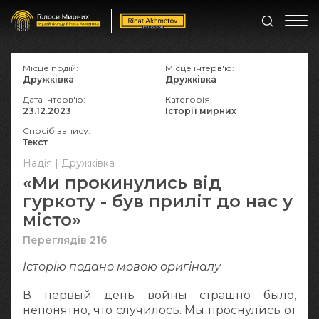
Місце подій:
Місце інтерв'ю:
Дружківка
Дружківка
Дата інтерв'ю:
Категорія:
23.12.2023
Історії мирних
Спосіб запису:
Текст
Надія | Дружківка
«Ми прокинулись від
гуркоту - був приліт до нас у
місто»
Переглядів 216
Історію подано мовою оригіналу
В первый день войны страшно было,
непонятно, что случилось. Мы проснулись от