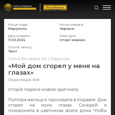
Місце подій:
Місце інтерв'ю:
Маріуполь
Черкаси
Дата інтерв'ю:
Категорія:
11.03.2024
Історії мирних
Спосіб запису:
Текст
Олена Вікторівна Ялі | Маріуполь
«Мой дом сгорел у меня на
глазах»
Переглядів 508
Історія подана мовою оригіналy
Полтора месяца я просидела в подвале. Дом
сгорел на моих глазах. Соседей я
похоронила в цветниках возле дома. Чтобы