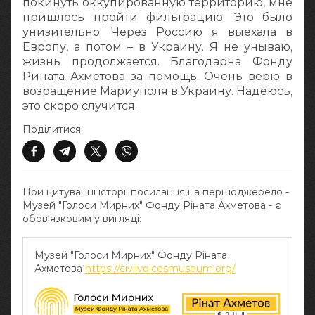
покинуть оккупированную территорию, мне
пришлось пройти фильтрацию. Это было
унизительно. Через Россию я выехала в
Европу, а потом – в Украину. Я не унываю,
жизнь продолжается. Благодарна Фонду
Рината Ахметова за помощь. Очень верю в
возращение Мариуполя в Украину. Надеюсь,
это скоро случится.
Поділитися:
При цитуванні історії посилання на першоджерело -
Музей "Голоси Мирних" Фонду Ріната Ахметова - є
обов‘язковим у вигляді:
Музей "Голоси Мирних" Фонду Ріната
Ахметова
https://civilvoicesmuseum.org/