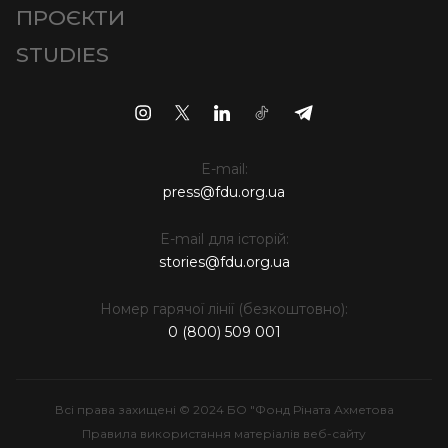
ПРОЄКТИ
STUDIES
E-mail:
press@fdu.org.ua
E-mail для історій:
stories@fdu.org.ua
Номер гарячої лінії (безкоштовно):
0 (800) 509 001
Всі права захищені © 2024 БО "Фонд Ріната Ахметова
Правила використання матеріалів веб-сайту