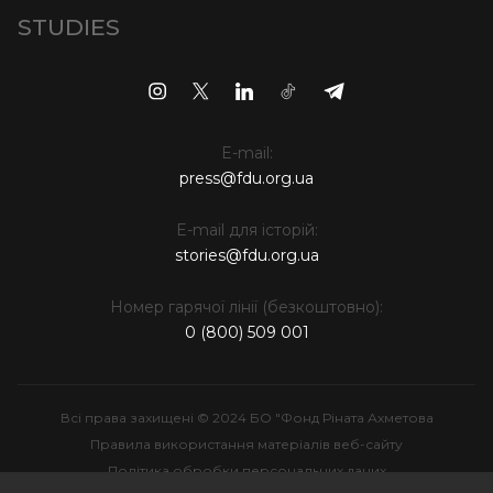
STUDIES
E-mail:
press@fdu.org.ua
E-mail для історій:
stories@fdu.org.ua
Номер гарячої лінії (безкоштовно):
0 (800) 509 001
Всі права захищені © 2024 БО "Фонд Ріната Ахметова
Правила використання матеріалів веб-сайту
Політика обробки персональних даних