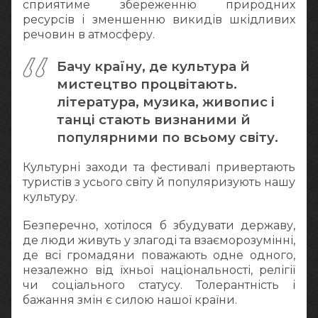
сприятиме збереженню природних
ресурсів і зменшенню викидів шкідливих
речовин в атмосферу.
Бачу країну, де культура й
мистецтво процвітають.
література, музика, живопис і
танці стають визнаними й
популярними по всьому світу.
Культурні заходи та фестивалі привертають
туристів з усього світу й популяризують нашу
культуру.
Безперечно, хотілося б збудувати державу,
де люди живуть у злагоді та взаєморозумінні,
де всі громадяни поважають одне одного,
незалежно від їхньої національності, релігії
чи соціального статусу. Толерантність і
бажання змін є силою нашої країни.