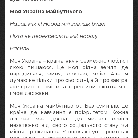
Моя Україна майбутнього
Народ мій є! Народ мій завжди буде!
Ніхто не перекреслить мій народ!
Василь
Моя Україна – країна, яку я безмежно люблю і
якою пишаюся. Це моя рідна земля, де
народилася, живу, зростаю, мрію. Але я
думаю не тільки про сьогодні, а й про завтра,
яке принесе зміни та корективи в життя моє
і моєї держави.
Моя Україна майбутнього… Без сумнівів, це
країна, де навчання є пріоритетом. Кожна
дитина має доступ до якісної освіти
незалежно від свого соціального стану чи
місця проживання. У школах і університетах