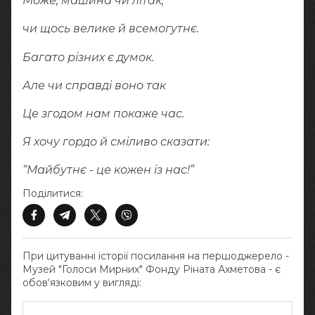
Може, машина чи літак,
чи щось велике й всемогутнє.
Багато різних є думок.
Але чи справді воно так
Це згодом нам покаже час.
Я хочу гордо й сміливо сказати:
“Майбутнє - це кожен із нас!”
Поділитися:
При цитуванні історії посилання на першоджерело -
Музей "Голоси Мирних" Фонду Ріната Ахметова - є
обов‘язковим у вигляді: