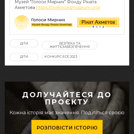
Музей "Голоси Мирних" Фонду Ріната
Ахметова
https://civilvoicesmuseum.org/
ДІТИ
БЕЗПЕКА ТА
ЖИТТЄЗАБЕЗПЕЧЕННЯ
ДІТИ
КОНКУРС ЕСЕ 2023
ДОЛУЧАЙТЕСЯ ДО
ПРОЄКТУ
Кожна історія має значення. Поділіться своєю
РОЗПОВІСТИ ІСТОРІЮ