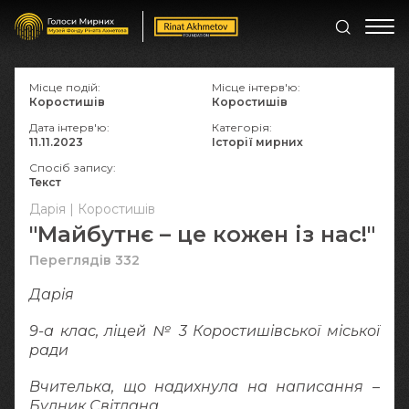
Місце подій:
Місце інтерв'ю:
Коростишів
Коростишів
Дата інтерв'ю:
Категорія:
11.11.2023
Історії мирних
Спосіб запису:
Текст
Дарія | Коростишів
"Майбутнє – це кожен із нас!"
Переглядів 332
Дарія
9-а клас, ліцей № 3 Коростишівської міської
ради
Вчителька, що надихнула на написання –
Будник Світлана