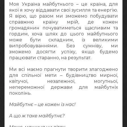
Моя Україна майбутнього – це країна, для
якої я хочу віддавати свої зусилля та енергію.
Я вірю, що разом ми зможемо побудувати
справжню країну мрій, де кожен
громадянин почуватиметься щасливим та
гордим, хоча шлях до цього майбутнього
може бути складним, із великими
випробовуваннями. Без сумніву, ми
зможемо досягти успіху, якщо будемо
працювати старанно, на результат.
Ми всі маємо прагнути творити злагоджено
для спільної мети – будівництво мирної,
квітучої, незалежної, могутньої,
непереможної держави для майбутніх
поколінь.
Майбутнє – це кожен із нас!
А що ж таке майбутнє?