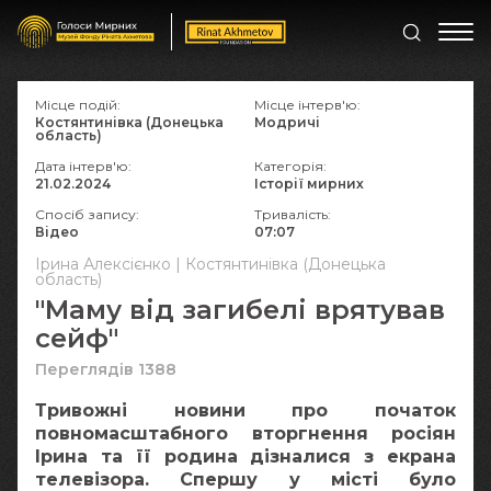
Місце подій:
Місце інтерв'ю:
Костянтинівка (Донецька
Модричі
область)
Дата інтерв'ю:
Категорія:
21.02.2024
Історії мирних
Спосіб запису:
Тривалість:
Відео
07:07
Ірина Алексієнко | Костянтинівка (Донецька
область)
"Маму від загибелі врятував
сейф"
Переглядів 1388
Тривожні новини про початок
повномасштабного вторгнення росіян
Ірина та її родина дізналися з екрана
телевізора. Спершу у місті було