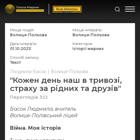
Місце подій:
Місце інтерв'ю:
Волиця-Польова
Волиця-Польова
Дата інтерв'ю:
Категорія:
01.10.2023
Історії мирних
Спосіб запису:
Текст
Людмила Басок | Волиця-Польова
"Кожен день наш в тривозі,
страху за рідних та друзів"
Переглядів 322
Басок Людмила, вчитель
Волице-Полівський ліцей
Війна. Моя історія