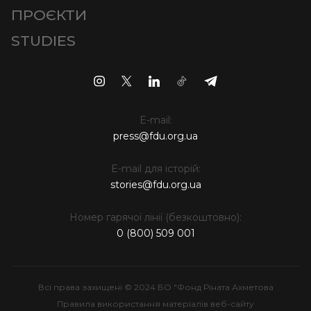
ПРОЄКТИ
STUDIES
E-mail:
press@fdu.org.ua
E-mail для історій:
stories@fdu.org.ua
Номер гарячої лінії (безкоштовно):
0 (800) 509 001
Всі права захищені © 2024 БО "Фонд Ріната Ахметова
Правила використання матеріалів веб-сайту