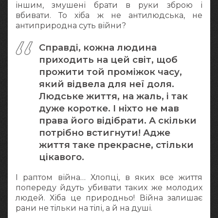
іншим, змушені брати в руки зброю і
вбивати. То хіба ж не антилюдська, не
антиприродна суть війни?
Справді, кожна людина
приходить на цей світ, щоб
прожити той проміжок часу,
який відвела для неї доля.
Людське життя, на жаль, і так
дуже коротке. І ніхто не мав
права його відібрати. А скільки
потрібно встигнути! Адже
життя таке прекрасне, стільки
цікавого.
І раптом війна… Хлопці, в яких все життя
попереду йдуть убивати таких же молодих
людей. Хіба це природньо! Війна залишає
рани не тільки на тілі, а й на душі.