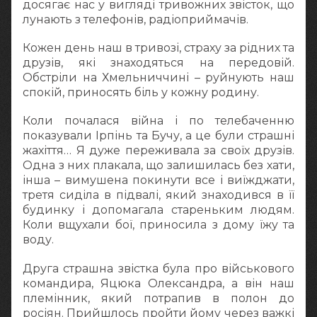
досягає нас у вигляді тривожних звісток, що
лунають з телефонів, радіоприймачів.
Кожен день наш в тривозі, страху за рідних та
друзів, які знаходяться на передовій.
Обстріли на Хмельниччині – руйнують наш
спокій, приносять біль у кожну родину.
Коли почалася війна і по телебаченню
показували Ірпінь та Бучу, а це були страшні
жахіття… Я дуже переживала за своїх друзів.
Одна з них плакала, що залишилась без хати,
інша – вимушена покинути все і виїжджати,
третя сиділа в підвалі, який знаходився в її
будинку і допомагала стареньким людям.
Коли вщухали бої, приносила з дому їжу та
воду.
Друга страшна звістка була про військового
командира, Яцюка Олександра, а він наш
племінник, який потрапив в полон до
росіян. Прийшлось пройти йому через важкі