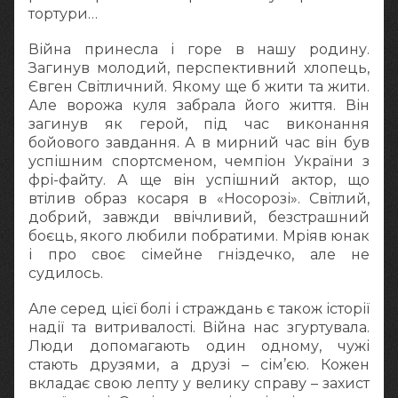
тортури…
Війна принесла і горе в нашу родину.
Загинув молодий, перспективний хлопець,
Євген Світличний. Якому ще б жити та жити.
Але ворожа куля забрала його життя. Він
загинув як герой, під час виконання
бойового завдання. А в мирний час він був
успішним спортсменом, чемпіон України з
фрі-файту. А ще він успішний актор, що
втілив образ косаря в «Носорозі». Світлий,
добрий, завжди ввічливий, безстрашний
боєць, якого любили побратими. Мріяв юнак
і про своє сімейне гніздечко, але не
судилось.
Але серед цієї болі і страждань є також історії
надії та витривалості. Війна нас згуртувала.
Люди допомагають один одному, чужі
стають друзями, а друзі – сім’єю. Кожен
вкладає свою лепту у велику справу – захист