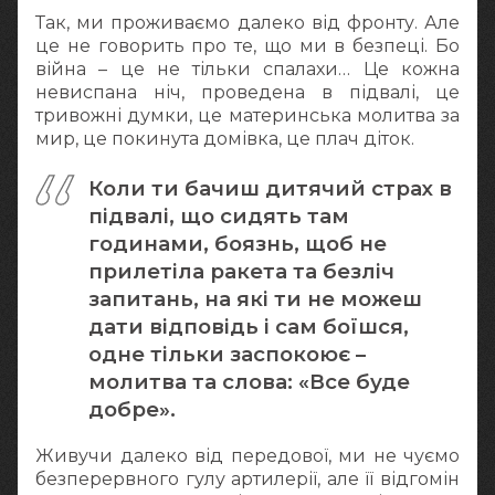
Так, ми проживаємо далеко від фронту. Але
це не говорить про те, що ми в безпеці. Бо
війна – це не тільки спалахи… Це кожна
невиспана ніч, проведена в підвалі, це
тривожні думки, це материнська молитва за
мир, це покинута домівка, це плач діток.
Коли ти бачиш дитячий страх в
підвалі, що сидять там
годинами, боязнь, щоб не
прилетіла ракета та безліч
запитань, на які ти не можеш
дати відповідь і сам боїшся,
одне тільки заспокоює –
молитва та слова: «Все буде
добре».
Живучи далеко від передової, ми не чуємо
безперервного гулу артилерії, але її відгомін