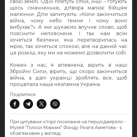
своєї землі. Одні плетуть сітки, інші – готують
щось смачненьке, дітвора малює бійцям
малюнки. Діти запитують: «Коли закінчиться
війна, чому небо темне і чому воно
вибухає?». А ми шукаємо влучне слово, щоб
пояснити непояснене. І так нам всім
хочеться безпеки, яка перетворилась на
мрію, так хочеться спокою, але на даний час
це розкіш, яку ми не можемо дозволити собі.
Кожен з нас, я впевнена, вірить в наші
Збройні Сили, вірить, що скоро закінчиться
війна, а далі українці зроблять все, щоб
процвітала наша незламна Україна.
Поділитися:
При цитуванні історії посилання на першоджерело -
Музей "Голоси Мирних" Фонду Ріната Ахметова - є
обов‘язковим у вигляді: