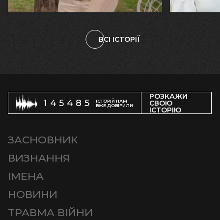
племінницю"
чоловіка у
ВСІ ІСТОРІЇ
РОЗКАЖИ
145485
ІСТОРІЙ НАМ
СВОЮ
ВЖЕ ДОВІРИЛИ
ІСТОРІЮ
ЗАСНОВНИК
ВИЗНАННЯ
ІМЕНА
НОВИНИ
ТРАВМА ВІЙНИ