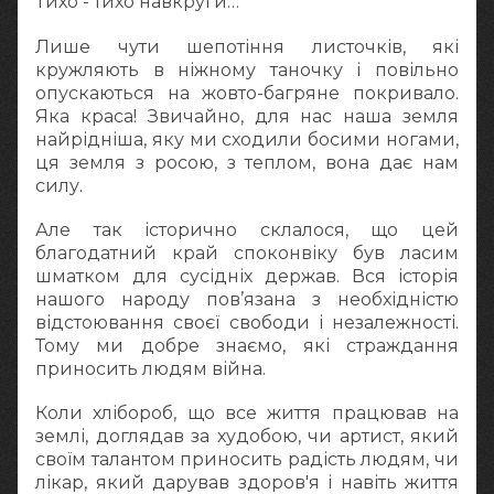
Тихо - тихо навкруги…
Лише чути шепотіння листочків, які
кружляють в ніжному таночку і повільно
опускаються на жовто-багряне покривало.
Яка краса! Звичайно, для нас наша земля
найрідніша, яку ми сходили босими ногами,
ця земля з росою, з теплом, вона дає нам
силу.
Але так історично склалося, що цей
благодатний край споконвіку був ласим
шматком для сусідніх держав. Вся історія
нашого народу пов’язана з необхідністю
відстоювання своєї свободи і незалежності.
Тому ми добре знаємо, які страждання
приносить людям війна.
Коли хлібороб, що все життя працював на
землі, доглядав за худобою, чи артист, який
своїм талантом приносить радість людям, чи
лікар, який дарував здоров'я і навіть життя