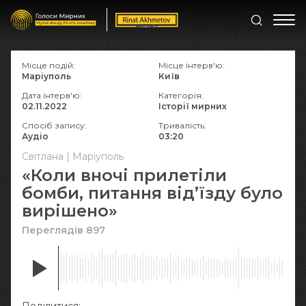
Місце подій:
Місце інтерв'ю:
Маріуполь
Київ
Дата інтерв'ю:
Категорія:
02.11.2022
Історії мирних
Спосіб запису:
Тривалість:
Аудіо
03:20
Світлана | Маріуполь
«Коли вночі прилетіли
бомби, питання від’їзду було
вирішено»
Переглядів 897