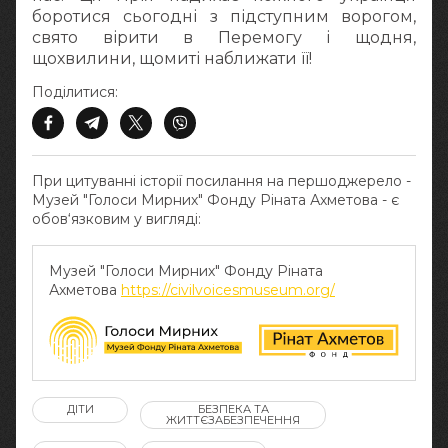
боротися сьогодні з підступним ворогом,
свято вірити в Перемогу і щодня,
щохвилини, щомиті наближати її!
Поділитися:
При цитуванні історії посилання на першоджерело -
Музей "Голоси Мирних" Фонду Ріната Ахметова - є
обов‘язковим у вигляді:
Музей "Голоси Мирних" Фонду Ріната
Ахметова
https://civilvoicesmuseum.org/
ДІТИ
БЕЗПЕКА ТА
ЖИТТЄЗАБЕЗПЕЧЕННЯ