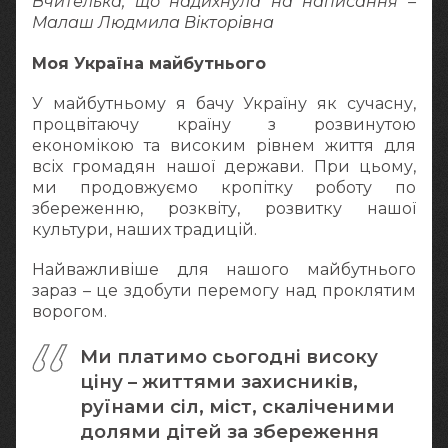
Вчителька, що надихнула на написання –
Малаш Людмила Вікторівна
Моя Україна майбутнього
У майбутньому я бачу Україну як сучасну,
процвітаючу країну з розвинутою
економікою та високим рівнем життя для
всіх громадян нашої держави. При цьому,
ми продовжуємо кропітку роботу по
збереженню, розквіту, розвитку нашої
культури, наших традицій.
Найважливіше для нашого майбутнього
зараз – це здобути перемогу над проклятим
ворогом.
Ми платимо сьогодні високу
ціну – життями захисників,
руїнами сіл, міст, скаліченими
долями дітей за збереження