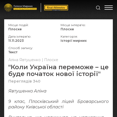
Місце подій:
Місце інтерв'ю:
Плоске
Плоске
Дата інтерв'ю:
Категорія:
11.11.2023
Історії мирних
Спосіб запису:
Текст
Аліна Явтушенко | Плоске
"Коли Україна переможе – це
буде початок нової історії"
Переглядів 340
Явтушенко Аліна
9 клас, Плосківський ліцей Броварського
району Київської області