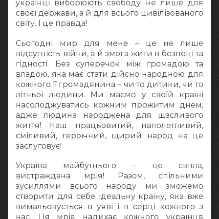
українці виборюють свободу не лише для
своєї держави, а й для всього цивілізованого
світу. І це правда!
Сьогодні мир для мене – це не лише
відсутність війни, а й змога жити в безпеці та
гідності. Без суперечок між громадою та
владою, яка має стати дійсно народною для
кожного її громадянина – чи то дитини, чи то
літньої людини. Ми маємо у своїй країні
насолоджуватись кожним прожитим днем,
адже людина народжена для щасливого
життя! Наш працьовитий, наполегливий,
сміливий, героїчний, щирий народ на це
заслуговує!
Україна майбутнього – це світла,
вистраждана мрія! Разом, спільними
зусиллями всього народу ми зможемо
створити для себе ідеальну країну, яка вже
вимальовується в уяві і в серці кожного з
нас. Ця мрія надихає кожного українця