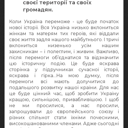
своєї території та своїх
громадян.
Коли Україна переможе - це буде початок
нової історії. Вся Україна низько вклониться
жінкам та матерям тих героїв, які віддали
своє життя задля нашого майбутнього. І тричі
вклониться низенько усім нашим
захисникам – і полеглим, і живим. Важливо,
після перемоги об’єднатися та відзначити
цю історичну подію. Це буде яскрава
сторінка у підручниках сучасної історії,
яскрава і гірка…На мою думку, після
перемоги всі мають долучитися до
подальшого розвитку нашої країни. Для нас
це буде цінний час, щоб зробити Україну
кращою, сильнішою, привабливішою. І щоб
не ми просилися, а нас просили,
запрошували до європейського союзу і
різних спільнот стати їхніми почесними,
високошанованими членами. Адже сьогодні