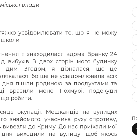
міської влади
тяжко усвідомлювати те, що я не можу
о школи.
нення я знаходилася вдома. Зранку 24
д вибухів. З двох сторін мого будинку
й дим. Згодом, я дізналася, що це
злякалася, бо ще не усвідомлювала всіх
о дня пішли родиною за продуктами та
і вразили мене. Похмурі, подекуди
 що робити.
ісяць окупації. Мешканців на вулицях
По
о знайомого. учасника руху спротиву,
ів вивезли до Криму. До нас приїхали мої
 дня виходили на вулицу, щоб якось