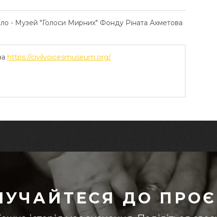
ело - Музей "Голоси Мирних" Фонду Ріната Ахметова
ва
https://civilvoicesmuseum.org/
ЛУЧАЙТЕСЯ ДО ПРОЄ