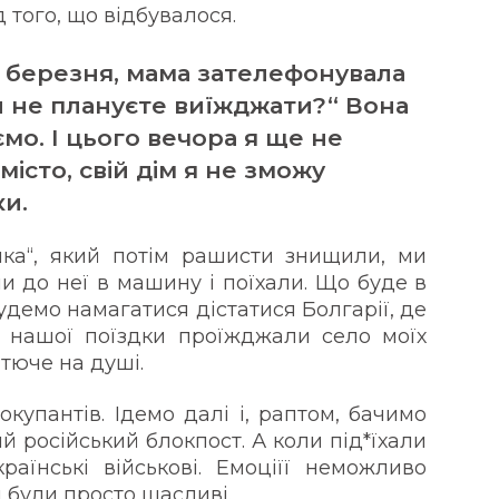
д того, що відбувалося.
4 березня, мама зателефонувала
Ви не плануєте виїжджати?“ Вона
ємо. І цього вечора я ще не
місто, свій дім я не зможу
и.
ка“, який потім рашисти знищили, ми
и до неї в машину і поїхали. Що буде в
будемо намагатися дістатися Болгарії, де
с нашої поїздки проїжджали село моїх
ітюче на душі.
окупантів. Ідемо далі і, раптом, бачимо
й російський блокпост. А коли під*їхали
їнські військові. Емоціїї неможливо
 були просто щасливі.