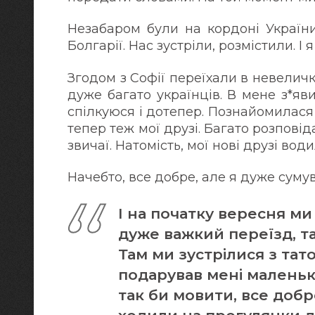
Незабаром були на кордоні України
Болгарії. Нас зустріли, розмістили. І я
Згодом з Софії переїхали в невеличк
дуже багато українців. В мене з*яви
спілкуюся і дотепер. Познайомилася
тепер теж мої друзі. Багато розповід
звичаї. Натомість, мої нові друзі вод
Начебто, все добре, але я дуже суму
І на початку вересня м
дуже важкий переїзд, та
Там ми зустрілися з тато
подарував мені маленьке
так би мовити, все добр