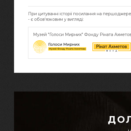
При цитуванні історії посилання на першоджер
- є обов‘язковим у вигляді:
Музей "Голоси Мирних" Фонду Ріната Ахмето
ДО