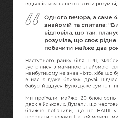
відволіктися та не втратити розум ві
Одного вечора, а саме 
знайомій та спитала: “
відповіла, що так, плану
розуміла, що своє рідне 
побачити майже два рок
Наступного ранку біля ТРЦ “Фабри
зустрілися з маминою знайомою, сіл
майбутньому не знав ніхто, хіба що 
в нас є дуже близькі друзі. Підча
бабусі й дідуся. Було дуже сумно і гн
Ми проїхали, майже, 20 блокпостів 
двох військових. Думали, що чергови
ближче побачили, що це НАШІ укра
передати словами. На той момент ми