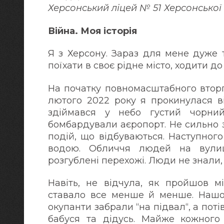
Херсонський ліцей № 51 Херсонської 
Війна. Моя історія
Я з Херсону. Зараз для мене дуже 
поїхати в своє рідне місто, ходити д
На початку повномасштабного вторг
лютого 2022 року я прокинулася ві
здіймався у небо густий чорни
бомбардували аєропорт. Не сильно 
подій, що відбуваються. Наступног
водою. Обличчя людей на вулиц
розгублені перехожі. Люди не знали,
Навіть, не відчула, як пройшов м
ставало все менше й менше. Нашог
окупанти забрали “на підвал“, а пот
бабуся та дідусь. Майже кожного