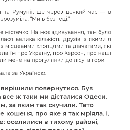
 та Румунії, ще через деякий час — в
 зрозуміла: “Ми в безпеці.”
е містечко. На моє здивування, там було
лася велика кількість друзів, з якими я
 з місцевими хлопцями та дівчатами, які
ала їм про Україну, про Херсон, про наші
или мене на прогулянки до лісу, в гори.
вала за Україною.
и вирішили повернутися. Був
 все ж таки ми дісталися Одеси.
м, за яким так скучили. Тато
 кошеня, про яке я так мріяла. І,
е: оселилися в тихому районі,