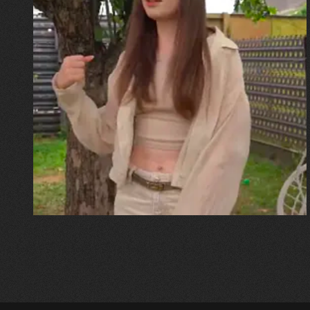
30.07.2026
Калина, Дарина та Віра Папроцькі
"Хвиля була, як від моря,
прозора і велика… Я ледве
встигла схопити племінницю"