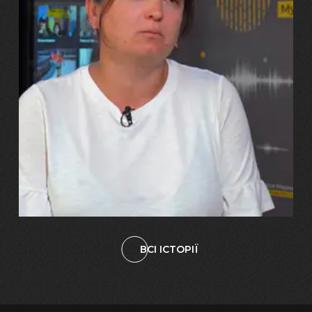
29.07.2026
Марина, Ваїд та Аміна Харченко
"Попри всі втрати, ми не
зламалися: тепер я бачу
свого вбитого чоловіка у
наших дітях"
ВСІ ІСТОРІЇ