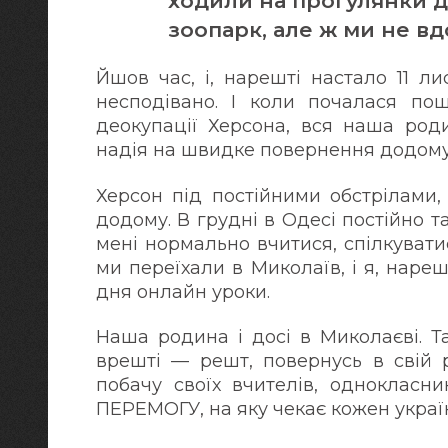
ходили на прогулянки до
зоопарк, але ж ми не вдо
Йшов час, і, нарешті настало 11 ли
несподівано. І коли почалася по
деокупації Херсона, вся наша роди
надія на швидке повернення додому. 
Херсон під постійними обстрілами,
додому. В грудні в Одесі постійно 
мені нормально вчитися, спілкувати
ми переїхали в Миколаїв, і я, нареш
дня онлайн уроки.
Наша родина і досі в Миколаєві. Т
врешті — решт, повернусь в свій 
побачу своїх вчителів, однокласни
ПЕРЕМОГУ, на яку чекає кожен украї