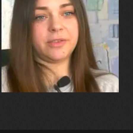
27.07.2026
Олександра Лініченко
"Я перенесла 11 операцій, та
плакала від фантомного
болю. Але маленька донька
бере за руку і змушує йти
далі"