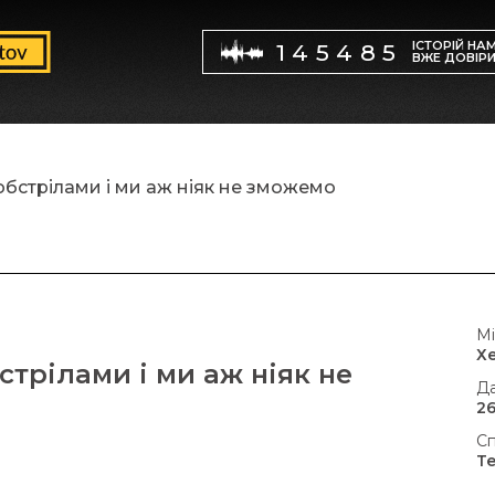
ІСТОРІЙ НА
145485
ВЖЕ ДОВІР
обстрілами і ми аж ніяк не зможемо
Мі
Х
стрілами і ми аж ніяк не
Да
26
Сп
Т