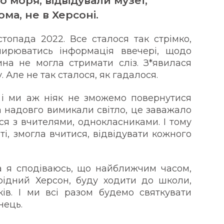
 моря, відвідували музеї,
ма, не в Херсоні.
стопада 2022. Все сталося так стрімко,
ширюватись інформація ввечері, щодо
на не могла стримати сліз. З*явилася
Але не так сталося, як гадалося.
 і ми аж ніяк не зможемо повернутися
та надовго вимикали світло, це заважало
ся з вчителями, однокласниками. І тому
ті, змогла вчитися, відвідувати кожного
а я сподіваюсь, що найближчим часом,
рідний Херсон, буду ходити до школи,
ків. І ми всі разом будемо святкувати
нець.