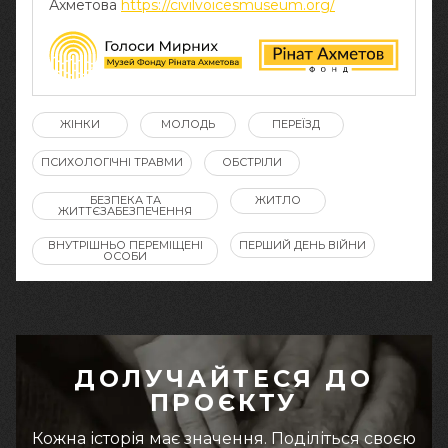
Ахметова
https://civilvoicesmuseum.org/
ЖІНКИ
МОЛОДЬ
ПЕРЕЇЗД
ПСИХОЛОГІЧНІ ТРАВМИ
ОБСТРІЛИ
БЕЗПЕКА ТА
ЖИТЛО
ЖИТТЄЗАБЕЗПЕЧЕННЯ
ВНУТРІШНЬО ПЕРЕМІЩЕНІ
ПЕРШИЙ ДЕНЬ ВІЙНИ
ОСОБИ
ДОЛУЧАЙТЕСЯ ДО
ПРОЄКТУ
Кожна історія має значення. Поділіться своєю