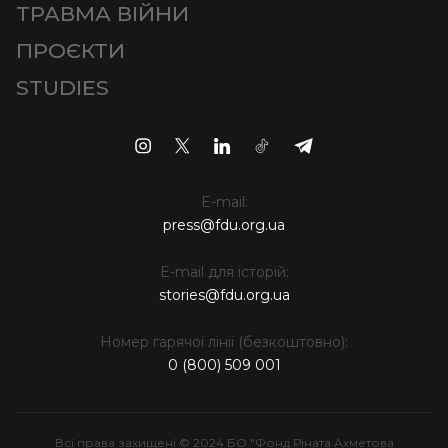
ТРАВМА ВІЙНИ
ПРОЄКТИ
STUDIES
E-mail:
press@fdu.org.ua
E-mail для історій:
stories@fdu.org.ua
Номер гарячої лінії (безкоштовно):
0 (800) 509 001
Всі права захищені © 2024 БО "Фонд Ріната Ахметова