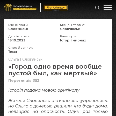
Місце подій:
Місце інтерв'ю:
Слов'янськ
Слов'янськ
Дата інтерв'ю:
Категорія:
19.10.2023
Історії мирних
Спосіб запису:
Текст
Ольга | Слов'янськ
«Город одно время вообще
пустой был, как мертвый»
Переглядів 353
Історія подана мовою оригіналy
Жители Славянска активно эвакуировались,
но Ольга с дочерью решили, что будут дома,
невзирая на опасность. Один раз только