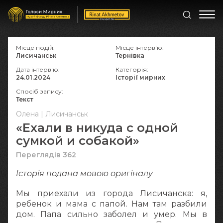
Місце подій:
Місце інтерв'ю:
Лисичанськ
Тернівка
Дата інтерв'ю:
Категорія:
24.01.2024
Історії мирних
Спосіб запису:
Текст
Олена | Лисичанськ
«Ехали в никуда с одной
сумкой и собакой»
Переглядів 362
Історія подана мовою оригіналy
Мы приехали из города Лисичанска: я,
ребенок и мама с папой. Нам там разбили
дом. Папа сильно заболел и умер. Мы в