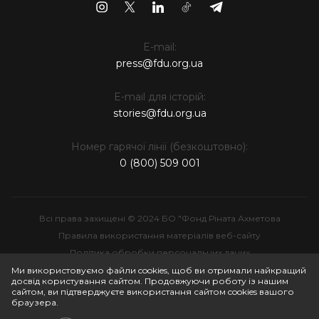
E-mail:
press@fdu.org.ua
E-mail для історій:
stories@fdu.org.ua
Номер гарячої лінії (безкоштовно):
0 (800) 509 001
Всі права захищені © 2024 БО "Фонд Ріната Ахметова
Правила використання матеріалів веб-сайту
Політика обробки персональних даних
Інтелектуальна власність
Ми використовуємо файли cookies, щоб ви отримали найкращий
досвід користування сайтом. Продовжуючи роботу із нашим
сайтом, ви підтверджуєте використання сайтом cookies вашого
браузера.