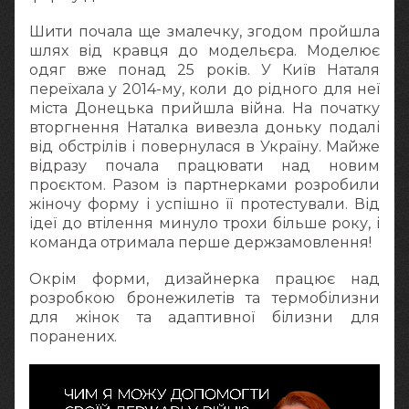
Шити почала ще змалечку, згодом пройшла
шлях від кравця до модельєра. Моделює
одяг вже понад 25 років. У Київ Наталя
переїхала у 2014-му, коли до рідного для неї
міста Донецька прийшла війна. На початку
вторгнення Наталка вивезла доньку подалі
від обстрілів і повернулася в Україну. Майже
відразу почала працювати над новим
проєктом. Разом із партнерками розробили
жіночу форму і успішно її протестували. Від
ідеї до втілення минуло трохи більше року, і
команда отримала перше держзамовлення!
Окрім форми, дизайнерка працює над
розробкою бронежилетів та термобілизни
для жінок та адаптивної білизни для
поранених.