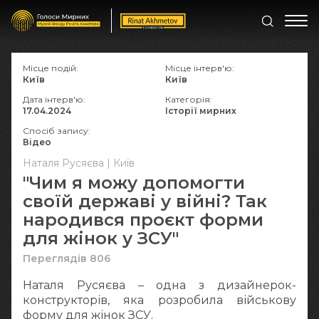
Місце подій:
Місце інтерв'ю:
Київ
Київ
Дата інтерв'ю:
Категорія:
17.04.2024
Історії мирних
Спосіб запису:
Відео
Наталя Русяєва | Київ
"Чим я можу допомогти
своїй державі у війні? Так
народився проєкт форми
для жінок у ЗСУ"
Переглядів 806
Наталя Русяєва – одна з дизайнерок-
конструкторів, яка розробила військову
форму для жінок ЗСУ.