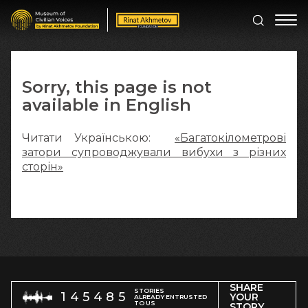
Sorry, this page is not
available in English
Читати Українською:
«Багатокілометрові
затори супроводжували вибухи з різних
сторін»
SHARE
STORIES
145485
YOUR
ALREADY ENTRUSTED
TO US
STORY