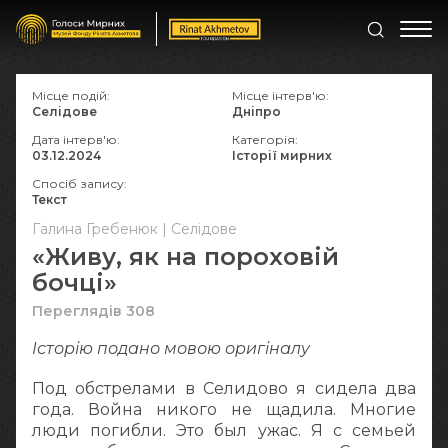
Місце подій:
Місце інтерв'ю:
Селідове
Дніпро
Дата інтерв'ю:
Категорія:
03.12.2024
Історії мирних
Спосіб запису:
Текст
Галина Гребенюк | Селідове
«Живу, як на пороховій
бочці»
Переглядів 308
Історію подано мовою оригіналу
Под обстрелами в Селидово я сидела два
года. Война никого не щадила. Многие
люди погибли. Это был ужас. Я с семьей