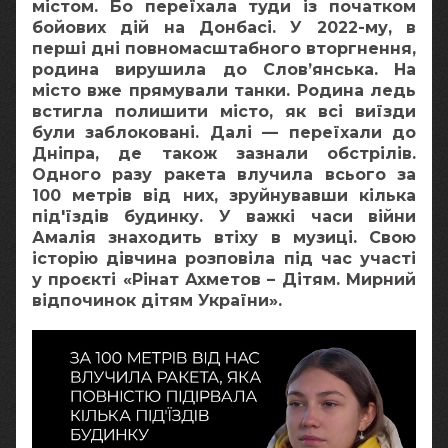
містом. Бо переїхала туди із початком
бойових дій на Донбасі. У 2022-му, в
перші дні повномасштабного вторгнення,
родина вирушила до Слов’янська. На
місто вже прямували танки. Родина ледь
встигла полишити місто, як всі виїзди
були заблоковані. Далі — переїхали до
Дніпра, де також зазнали обстрілів.
Одного разу ракета влучила всього за
100 метрів від них, зруйнувавши кілька
під'їздів будинку. У важкі часи війни
Амалія знаходить втіху в музиці. Свою
історію дівчина розповіла під час участі
у проєкті «Рінат Ахметов – Дітям. Мирний
відпочинок дітям України».