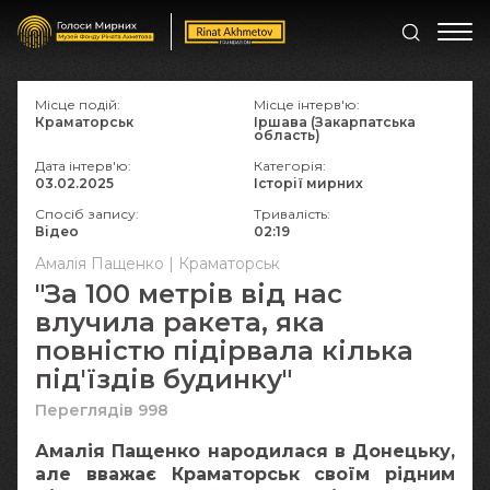
Місце подій:
Місце інтерв'ю:
Краматорськ
Іршава (Закарпатська
область)
Дата інтерв'ю:
Категорія:
03.02.2025
Історії мирних
Спосіб запису:
Тривалість:
Відео
02:19
Амалія Пащенко | Краматорськ
"За 100 метрів від нас
влучила ракета, яка
повністю підірвала кілька
під'їздів будинку"
Переглядів 998
Амалія Пащенко народилася в Донецьку,
але вважає Краматорськ своїм рідним