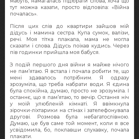
мабуть, намагалась підібрати слова, хоча що
тут можна казати, просто відповіла: «Війна
почалась».
Після цих слів до квартири зайшов мій
дідусь і мамина сестра. Купа сумок, валізи,
речі. Моя тітка плакала, мама не могла
сказати і слова. Дідусь поїхав кудись. Через
пів годинки прийшла моя бабуся.
З подій першого дня війни я майже нічого
не пам’ятаю. Я встала і почала робити те, що
мені здавалось потрібним. Я одразу
зрозуміла, що треба набрати води. Я єдина
була спокійна, думаю, просто не зрозуміла. І
останнє, що я пам’ятаю, то вечір. Остання ніч
у моїй улюбленій кімнаті. Я ввімкнула
зірочки-ліхтарики на стінах і зателефонувала
другові. Розмова була небагатослівною.
Думаю, це був саме той момент, коли я все
усвідомила, бо, поклавши слухавку, почала
плакати.