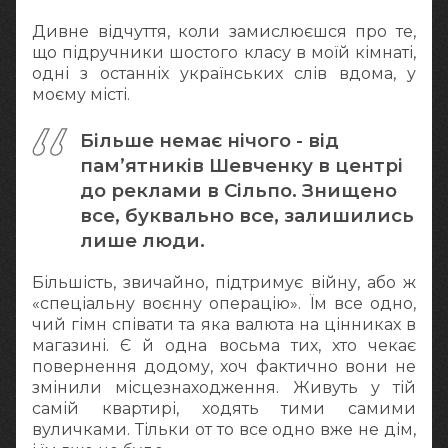
Дивне відчуття, коли замислюєшся про те,
що підручники шостого класу в моїй кімнаті,
одні з останніх українських слів вдома, у
моєму місті.
Більше немає нічого - від
пам’ятників Шевченку в центрі
до реклами в Сільпо. Знищено
все, буквально все, залишились
лише люди.
Більшість, звичайно, підтримує війну, або ж
«спеціальну воєнну операцію». Їм все одно,
чий гімн співати та яка валюта на цінниках в
магазині. Є й одна восьма тих, хто чекає
повернення додому, хоч фактично вони не
змінили місцезнаходження. Живуть у тій
самій квартирі, ходять тими самими
вуличками. Тільки от то все одно вже не дім,