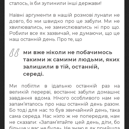
сталось, їх би зупинили інші держави!
Наївні аргументи в нашій розмові лунали не
довго, бо ми швидко про це забули. Ми не
хвилювались, не замислювались ні про що.
Робили все як зазвичай, не думаючи, що це
наш останній день. Про те, що
ми вже ніколи не побачимось
такими ж самими людьми, яких
залишили в тій, останній,
середі.
Ми побігли в їдальню останній раз на
великій перерві, востаннє забули домашнє
завдання вдома. Нічого особливого нам не
запам’яталось про наш останній день разом.
Бо тоді для нас то був звичайний день, така
сама середа. Нас ніхто ж не попередив, нам
не сказали: «Запам’ятайте цей день, діти, бо
більше у вас не буде». Не знаю я, як прийшла