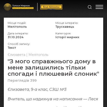
Місце подій:
Місце інтерв'ю:
Мелітополь
Трускавець
Дата інтерв'ю:
Категорія:
31.10.2024
Історії мирних
Спосіб запису:
Текст
Єлизавета | Мелітополь
"З мого справжнього дому в
мене залишились тільки
спогади і плюшевий слоник"
Переглядів 399
Єлизавета, 9-а клас, СЗШ №3
Вчитель, що надихнув на написання — Леся