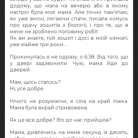
додому, що мала на вечерю або в якому
настрої була моя мама. Але точно пам’ятаю,
як уже вночі, лягаючи спати, писала комусь
про здачу зошитів з біології, і про те, що в
мене не зроблено половину робіт.
Як ви знаєте, той зошит і досі в моїй кімнаті,
уже майже три роки…
Прокинулась я не одразу, о 6:38. Від того, що
у двері задзвонили. Чую, мама йде до
дверей.
Мам, щось сталось?
Ні, усе добре.
Нічого не розуміючи, я сіла на край ліжка.
Мама була вкрай стривожена.
Як це все добре? Хто до нас прийшов?
Мама, дивлячись на мене секунд із десять,