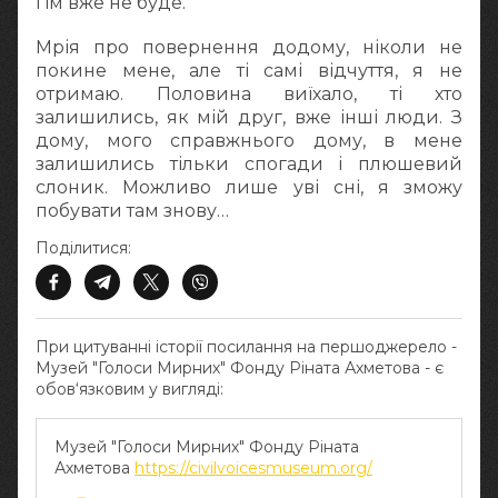
і їм вже не буде.
Мрія про повернення додому, ніколи не
покине мене, але ті самі відчуття, я не
отримаю. Половина виїхало, ті хто
залишились, як мій друг, вже інші люди. З
дому, мого справжнього дому, в мене
залишились тільки спогади і плюшевий
слоник. Можливо лише уві сні, я зможу
побувати там знову…
Поділитися:
При цитуванні історії посилання на першоджерело -
Музей "Голоси Мирних" Фонду Ріната Ахметова - є
обов‘язковим у вигляді:
Музей "Голоси Мирних" Фонду Ріната
Ахметова
https://civilvoicesmuseum.org/