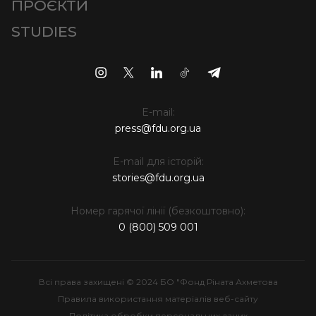
ПРОЄКТИ
STUDIES
E-mail:
press@fdu.org.ua
E-mail для історій:
stories@fdu.org.ua
Номер гарячої лінії (безкоштовно):
0 (800) 509 001
Всі права захищені © 2024 БО "Фонд Ріната Ахметова
Правила використання матеріалів веб-сайту
Політика обробки персональних даних