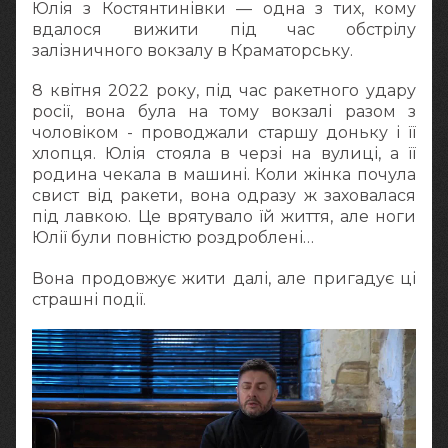
Юлія з Костянтинівки — одна з тих, кому
вдалося вижити під час обстрілу
залізничного вокзалу в Краматорську.
8 квітня 2022 року, під час ракетного удару
росії, вона була на тому вокзалі разом з
чоловіком - проводжали старшу доньку і її
хлопця. Юлія стояла в черзі на вулиці, а її
родина чекала в машині. Коли жінка почула
свист від ракети, вона одразу ж заховалася
під лавкою. Це врятувало їй життя, але ноги
Юлії були повністю роздроблені…
Вона продовжує жити далі, але пригадує ці
страшні події.