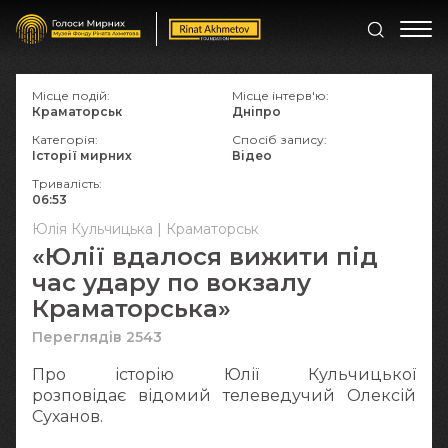
Місце подій:
Місце інтерв'ю:
Краматорськ
Дніпро
Категорія:
Спосіб запису:
Історії мирних
Відео
Тривалість:
06:53
Юлія Кульчицька | Краматорськ
«Юлії вдалося вижити під
час удару по вокзалу
Краматорська»
Переглядів 2543
Про історію Юлії Кульчицької
розповідає відомий телеведучий Олексій
Суханов.