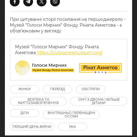
При цитуванні історії посилання на першоджерело -
Музей "Голоси Мирних" Фонду Ріната Ахметова - є
обов‘язковим у вигляді:
Музей "Голоси Мирних" Фонду Ріната
Ахметова
https://civilvoicesmuseum.org/
ЖІНКИ
ПЕРЕЇЗД
ОБСТРІЛИ
БЕЗПЕКА ТА
СІМ'Ї З ДВОМА І БІЛЬШЕ
ЖИТТЄЗАБЕЗПЕЧЕННЯ
ДІТЬМИ
ДІТИ
ВНУТРІШНЬО ПЕРЕМІЩЕНІ
ОСОБИ
ПЕРШИЙ ДЕНЬ ВІЙНИ
ЇЖА